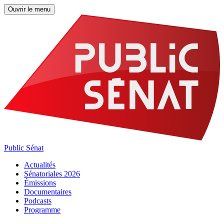
Ouvrir le menu
Public Sénat
Actualités
Sénatoriales 2026
Émissions
Documentaires
Podcasts
Programme