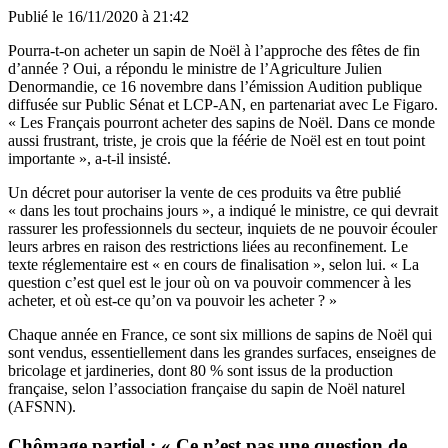
Publié le
16/11/2020 à 21:42
Pourra-t-on acheter un sapin de Noël à l’approche des fêtes de fin
d’année ? Oui, a répondu le ministre de l’Agriculture Julien
Denormandie, ce 16 novembre dans l’émission Audition publique
diffusée sur Public Sénat et LCP-AN, en partenariat avec Le Figaro.
« Les Français pourront acheter des sapins de Noël. Dans ce monde
aussi frustrant, triste, je crois que la féérie de Noël est en tout point
importante », a-t-il insisté.
Un décret pour autoriser la vente de ces produits va être publié
« dans les tout prochains jours », a indiqué le ministre, ce qui devrait
rassurer les professionnels du secteur, inquiets de ne pouvoir écouler
leurs arbres en raison des restrictions liées au reconfinement. Le
texte réglementaire est « en cours de finalisation », selon lui. « La
question c’est quel est le jour où on va pouvoir commencer à les
acheter, et où est-ce qu’on va pouvoir les acheter ? »
Chaque année en France, ce sont six millions de sapins de Noël qui
sont vendus, essentiellement dans les grandes surfaces, enseignes de
bricolage et jardineries, dont 80 % sont issus de la production
française, selon l’association française du sapin de Noël naturel
(AFSNN).
Chômage partiel : « Ce n’est pas une question de