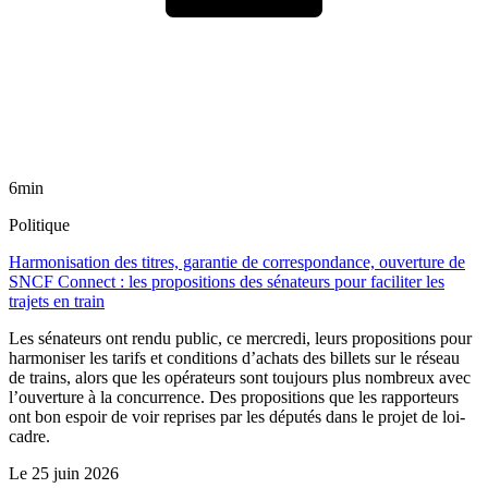
6min
Politique
Harmonisation des titres, garantie de correspondance, ouverture de
SNCF Connect : les propositions des sénateurs pour faciliter les
trajets en train
Les sénateurs ont rendu public, ce mercredi, leurs propositions pour
harmoniser les tarifs et conditions d’achats des billets sur le réseau
de trains, alors que les opérateurs sont toujours plus nombreux avec
l’ouverture à la concurrence. Des propositions que les rapporteurs
ont bon espoir de voir reprises par les députés dans le projet de loi-
cadre.
Le
25 juin 2026