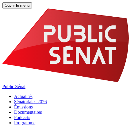
Ouvrir le menu
Public Sénat
Actualités
Sénatoriales 2026
Émissions
Documentaires
Podcasts
Programme