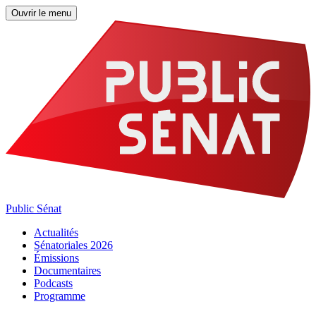
Ouvrir le menu
Public Sénat
Actualités
Sénatoriales 2026
Émissions
Documentaires
Podcasts
Programme