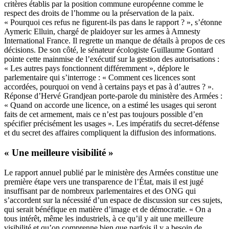
critères établis par la position commune européenne comme le
respect des droits de l’homme ou la préservation de la paix.
« Pourquoi ces refus ne figurent-ils pas dans le rapport ? », s’étonne
Aymeric Elluin, chargé de plaidoyer sur les armes à Amnesty
International France. Il regrette un manque de détails à propos de ces
décisions. De son côté, le sénateur écologiste Guillaume Gontard
pointe cette mainmise de l’exécutif sur la gestion des autorisations :
« Les autres pays fonctionnent différemment », déplore le
parlementaire qui s’interroge : « Comment ces licences sont
accordées, pourquoi on vend à certains pays et pas à d’autres ? ».
Réponse d’Hervé Grandjean porte-parole du ministère des Armées :
« Quand on accorde une licence, on a estimé les usages qui seront
faits de cet armement, mais ce n’est pas toujours possible d’en
spécifier précisément les usages ». Les impératifs du secret-défense
et du secret des affaires compliquent la diffusion des informations.
« Une meilleure visibilité »
Le rapport annuel publié par le ministère des Armées constitue une
première étape vers une transparence de l’État, mais il est jugé
insuffisant par de nombreux parlementaires et des ONG qui
s’accordent sur la nécessité d’un espace de discussion sur ces sujets,
qui serait bénéfique en matière d’image et de démocratie. « On a
tous intérêt, même les industriels, à ce qu’il y ait une meilleure
visibilité et qu’on comprenne bien que parfois il y a besoin de