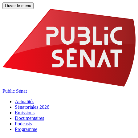
Ouvrir le menu
Public Sénat
Actualités
Sénatoriales 2026
Émissions
Documentaires
Podcasts
Programme