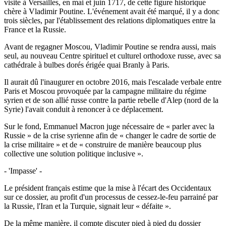
visite à Versailles, en mai et juin 1717, de cette figure historique
chère à Vladimir Poutine. L'événement avait été marqué, il y a donc
trois siècles, par l'établissement des relations diplomatiques entre la
France et la Russie.
Avant de regagner Moscou, Vladimir Poutine se rendra aussi, mais
seul, au nouveau Centre spirituel et culturel orthodoxe russe, avec sa
cathédrale à bulbes dorés érigée quai Branly à Paris.
Il aurait dû l'inaugurer en octobre 2016, mais l'escalade verbale entre
Paris et Moscou provoquée par la campagne militaire du régime
syrien et de son allié russe contre la partie rebelle d'Alep (nord de la
Syrie) l'avait conduit à renoncer à ce déplacement.
Sur le fond, Emmanuel Macron juge nécessaire de « parler avec la
Russie » de la crise syrienne afin de « changer le cadre de sortie de
la crise militaire » et de « construire de manière beaucoup plus
collective une solution politique inclusive ».
- 'Impasse' -
Le président français estime que la mise à l'écart des Occidentaux
sur ce dossier, au profit d'un processus de cessez-le-feu parrainé par
la Russie, l'Iran et la Turquie, signait leur « défaite ».
De la même manière, il compte discuter pied à pied du dossier