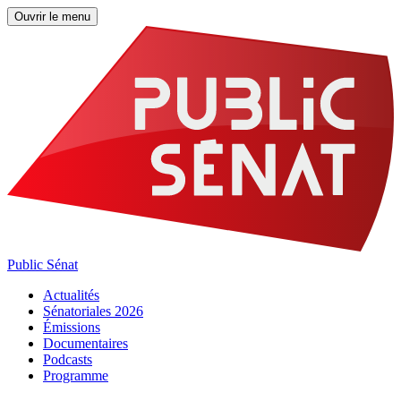
Ouvrir le menu
Public Sénat
Actualités
Sénatoriales 2026
Émissions
Documentaires
Podcasts
Programme