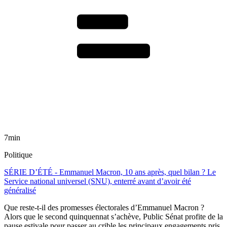
7min
Politique
SÉRIE D’ÉTÉ - Emmanuel Macron, 10 ans après, quel bilan ? Le
Service national universel (SNU), enterré avant d’avoir été
généralisé
Que reste-t-il des promesses électorales d’Emmanuel Macron ?
Alors que le second quinquennat s’achève, Public Sénat profite de la
pause estivale pour passer au crible les principaux engagements pris