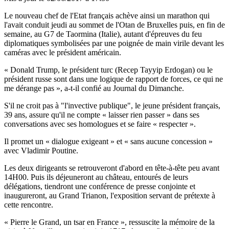
Le nouveau chef de l'Etat français achève ainsi un marathon qui
l'avait conduit jeudi au sommet de l'Otan de Bruxelles puis, en fin de
semaine, au G7 de Taormina (Italie), autant d'épreuves du feu
diplomatiques symbolisées par une poignée de main virile devant les
caméras avec le président américain.
« Donald Trump, le président turc (Recep Tayyip Erdogan) ou le
président russe sont dans une logique de rapport de forces, ce qui ne
me dérange pas », a-t-il confié au Journal du Dimanche.
S'il ne croit pas à "l'invective publique", le jeune président français,
39 ans, assure qu'il ne compte « laisser rien passer » dans ses
conversations avec ses homologues et se faire « respecter ».
Il promet un « dialogue exigeant » et « sans aucune concession »
avec Vladimir Poutine.
Les deux dirigeants se retrouveront d'abord en tête-à-tête peu avant
14H00. Puis ils déjeuneront au château, entourés de leurs
délégations, tiendront une conférence de presse conjointe et
inaugureront, au Grand Trianon, l'exposition servant de prétexte à
cette rencontre.
« Pierre le Grand, un tsar en France », ressuscite la mémoire de la