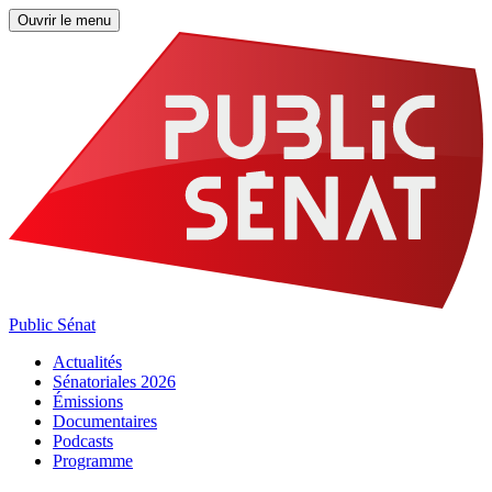
Ouvrir le menu
Public Sénat
Actualités
Sénatoriales 2026
Émissions
Documentaires
Podcasts
Programme