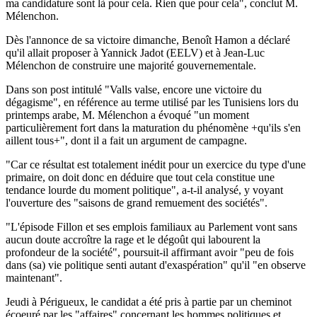
ma candidature sont là pour cela. Rien que pour cela", conclut M.
Mélenchon.
Dès l'annonce de sa victoire dimanche, Benoît Hamon a déclaré
qu'il allait proposer à Yannick Jadot (EELV) et à Jean-Luc
Mélenchon de construire une majorité gouvernementale.
Dans son post intitulé "Valls valse, encore une victoire du
dégagisme", en référence au terme utilisé par les Tunisiens lors du
printemps arabe, M. Mélenchon a évoqué "un moment
particulièrement fort dans la maturation du phénomène +qu'ils s'en
aillent tous+", dont il a fait un argument de campagne.
"Car ce résultat est totalement inédit pour un exercice du type d'une
primaire, on doit donc en déduire que tout cela constitue une
tendance lourde du moment politique", a-t-il analysé, y voyant
l'ouverture des "saisons de grand remuement des sociétés".
"L'épisode Fillon et ses emplois familiaux au Parlement vont sans
aucun doute accroître la rage et le dégoût qui labourent la
profondeur de la société", poursuit-il affirmant avoir "peu de fois
dans (sa) vie politique senti autant d'exaspération" qu'il "en observe
maintenant".
Jeudi à Périgueux, le candidat a été pris à partie par un cheminot
écoeuré par les "affaires" concernant les hommes politiques et