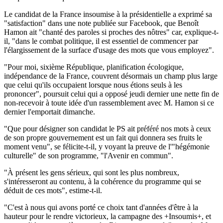
Le candidat de la France insoumise à la présidentielle a exprimé sa
"satisfaction" dans une note publiée sur Facebook, que Benoît
Hamon ait "chanté des paroles si proches des nôtres" car, explique-t-
il, "dans le combat politique, il est essentiel de commencer par
l'élargissement de la surface d'usage des mots que vous employez".
"Pour moi, sixième République, planification écologique,
indépendance de la France, couvrent désormais un champ plus large
que celui qu'ils occupaient lorsque nous étions seuls à les
prononcer", poursuit celui qui a opposé jeudi dernier une nette fin de
non-recevoir à toute idée d'un rassemblement avec M. Hamon si ce
dernier l'emportait dimanche.
"Que pour désigner son candidat le PS ait préféré nos mots à ceux
de son propre gouvernement est un fait qui donnera ses fruits le
moment venu", se félicite-t-il, y voyant la preuve de l'"hégémonie
culturelle" de son programme, "l'Avenir en commun".
"À présent les gens sérieux, qui sont les plus nombreux,
s'intéresseront au contenu, à la cohérence du programme qui se
déduit de ces mots", estime-t-il.
"C'est à nous qui avons porté ce choix tant d'années d'être à la
hauteur pour le rendre victorieux, la campagne des +Insoumis+, et