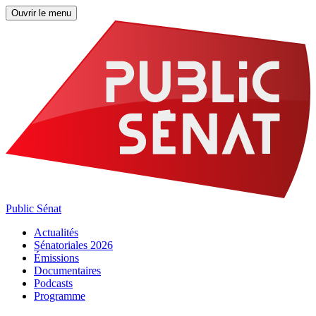
Ouvrir le menu
Public Sénat
Actualités
Sénatoriales 2026
Émissions
Documentaires
Podcasts
Programme