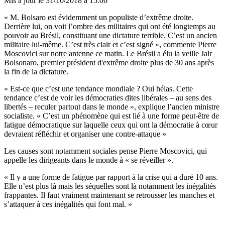
Mis à jour le
31/10/2018 à 15:06
« M. Bolsaro est évidemment un populiste d’extrême droite.
Derrière lui, on voit l’ombre des militaires qui ont été longtemps au
pouvoir au Brésil, constituant une dictature terrible. C’est un ancien
militaire lui-même. C’est très clair et c’est signé », commente Pierre
Moscovici sur notre antenne ce matin. Le Brésil a élu la veille Jair
Bolsonaro, premier président d'extrême droite plus de 30 ans après
la fin de la dictature.
« Est-ce que c’est une tendance mondiale ? Oui hélas. Cette
tendance c’est de voir les démocraties dites libérales – au sens des
libertés – reculer partout dans le monde », explique l’ancien ministre
socialiste. « C’est un phénomène qui est lié à une forme peut-être de
fatigue démocratique sur laquelle ceux qui ont la démocratie à cœur
devraient réfléchir et organiser une contre-attaque »
Les causes sont notamment sociales pense Pierre Moscovici, qui
appelle les dirigeants dans le monde à « se réveiller ».
« Il y a une forme de fatigue par rapport à la crise qui a duré 10 ans.
Elle n’est plus là mais les séquelles sont là notamment les inégalités
frappantes. Il faut vraiment maintenant se retrousser les manches et
s’attaquer à ces inégalités qui font mal. »