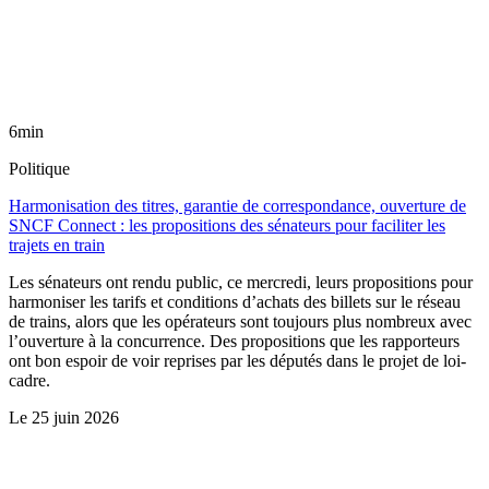
6min
Politique
Harmonisation des titres, garantie de correspondance, ouverture de
SNCF Connect : les propositions des sénateurs pour faciliter les
trajets en train
Les sénateurs ont rendu public, ce mercredi, leurs propositions pour
harmoniser les tarifs et conditions d’achats des billets sur le réseau
de trains, alors que les opérateurs sont toujours plus nombreux avec
l’ouverture à la concurrence. Des propositions que les rapporteurs
ont bon espoir de voir reprises par les députés dans le projet de loi-
cadre.
Le
25 juin 2026