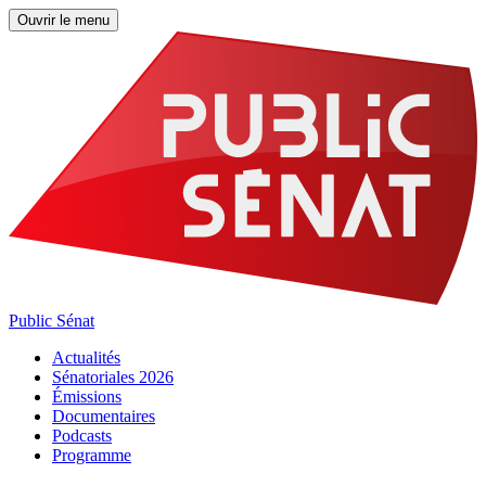
Ouvrir le menu
Public Sénat
Actualités
Sénatoriales 2026
Émissions
Documentaires
Podcasts
Programme