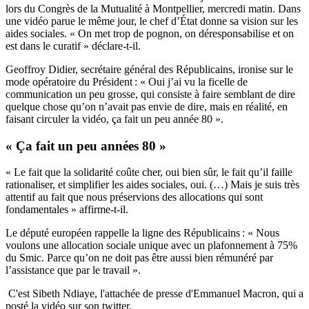
lors du Congrès de la Mutualité à Montpellier, mercredi matin. Dans
une vidéo parue le même jour, le chef d’État donne sa vision sur les
aides sociales. « On met trop de pognon, on déresponsabilise et on
est dans le curatif » déclare-t-il.
Geoffroy Didier, secrétaire général des Républicains, ironise sur le
mode opératoire du Président : « Oui j’ai vu la ficelle de
communication un peu grosse, qui consiste à faire semblant de dire
quelque chose qu’on n’avait pas envie de dire, mais en réalité, en
faisant circuler la vidéo, ça fait un peu année 80 ».
« Ça fait un peu années 80 »
« Le fait que la solidarité coûte cher, oui bien sûr, le fait qu’il faille
rationaliser, et simplifier les aides sociales, oui. (…) Mais je suis très
attentif au fait que nous préservions des allocations qui sont
fondamentales » affirme-t-il.
Le député européen rappelle la ligne des Républicains : « Nous
voulons une allocation sociale unique avec un plafonnement à 75%
du Smic. Parce qu’on ne doit pas être aussi bien rémunéré par
l’assistance que par le travail ».
C'est Sibeth Ndiaye, l'attachée de presse d'Emmanuel Macron, qui a
posté la vidéo sur son twitter.