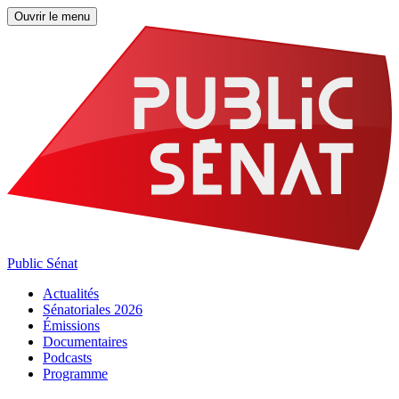
Ouvrir le menu
Public Sénat
Actualités
Sénatoriales 2026
Émissions
Documentaires
Podcasts
Programme