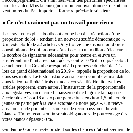
l’accompagnement. On a fait intervenir des personnes spécialisées
pour les aider. Mais la consigne qu’on leur avait donnée, c’était : on
veut un rendu. Peu importe la forme », précise le sénateur.
« Ce n’est vraiment pas un travail pour rien »
Les travaux les plus aboutis ont donné lieu à la rédaction d’une
proposition de loi « tendant à un nouveau souffle démocratique ».
Un texte étoffé de 22 articles. On y trouve une disposition d’ordre
constitutionnelle qui propose d’abaisser « à un million d’électeurs »
le nombre de signatures nécessaires pour mettre en œuvre un
« référendum d’initiative partagée », contre 10 % du corps électoral
actuellement. « Ce qui correspond à la promesse du chef de l’Etat
lors du grand débat national en 2019 », rappelle la proposition de loi
dans ses motifs. Le texte instaure aussi le non-cumul des mandats
dans le temps, limité à trois mandats consécutifs identiques. Les
articles proposent, entre autres, l’instauration de la proportionnelle
aux législatives, ou encore l’abaissement de l’âge de la majorité
électorale de 18 à 16 ans « pour permettre à environ 1,5 million de
jeunes de participer à la vie électorale de notre pays ». On relève
aussi un article portant sur « une réelle reconnaissance du vote
blanc ». Un nouveau scrutin serait obligatoire si le pourcentage des
votes blancs dépasse 50 %.
Guillaume Gontard reste prudent sur les chances d’aboutissement de