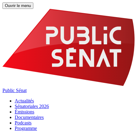
Ouvrir le menu
Public Sénat
Actualités
Sénatoriales 2026
Émissions
Documentaires
Podcasts
Programme