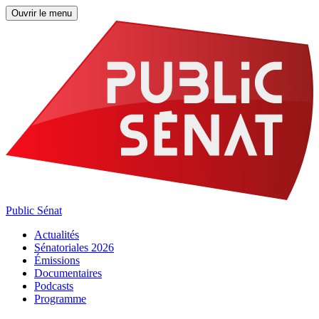
Ouvrir le menu
Public Sénat
Actualités
Sénatoriales 2026
Émissions
Documentaires
Podcasts
Programme