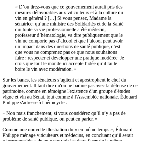
« D’où tirez-vous que ce gouvernement aurait pris des
mesures défavorables aux viticulteurs et à la culture du
vin en général ? […] Si vous pensez, Madame la
sénatrice, qu’une ministre des Solidarités et de la Santé,
qui toute sa vie professionnelle a été médecin,
professeur d’hématologie, va dire publiquement que le
vin ne comporte pas d’alcool et que l’alcool peut avoir
un impact dans des questions de santé publique, c’est
que vous ne comprenez pas ce que nous souhaitons
faire : respecter et développer une pratique modérée. Je
crois que tout le monde ici accepte l’idée qu’il faille
boire le vin avec modération. »
Sur les bancs, les sénateurs s’agitent et apostrophent le chef du
gouvernement. Il faut dire qu'on ne badine pas avec la défense de ce
patrimoine, comme en témoigne l'existence d'
un groupe d'études
vigne et vin
au Sénat, tout comme
à l'Assemblée nationale
. Édouard
Philippe s'adresse à l'hémicycle :
« Non mais franchement, si vous considérez qu’il n’y a pas de
problème de santé publique, on peut en parler. »
Comme une nouvelle illustration du « en même temps », Édouard
Philippe ménage viticulteurs et médecins, en concluant qu’il serait
« irresponsable » de ne « pas voir les deux faces de la même