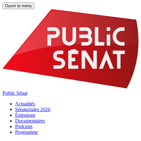
Ouvrir le menu
Public Sénat
Actualités
Sénatoriales 2026
Émissions
Documentaires
Podcasts
Programme