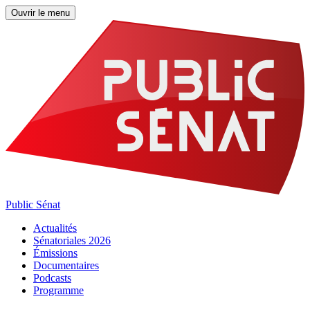
Ouvrir le menu
Public Sénat
Actualités
Sénatoriales 2026
Émissions
Documentaires
Podcasts
Programme