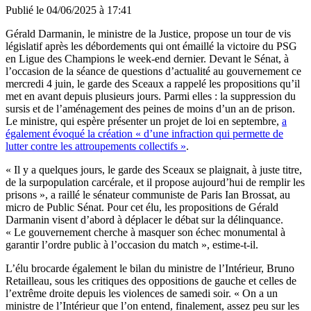
Publié le
04/06/2025 à 17:41
Gérald Darmanin, le ministre de la Justice, propose un tour de vis
législatif après les débordements qui ont émaillé la victoire du PSG
en Ligue des Champions le week-end dernier. Devant le Sénat, à
l’occasion de la séance de questions d’actualité au gouvernement ce
mercredi 4 juin, le garde des Sceaux a rappelé les propositions qu’il
met en avant depuis plusieurs jours. Parmi elles : la suppression du
sursis et de l’aménagement des peines de moins d’un an de prison.
Le ministre, qui espère présenter un projet de loi en septembre,
a
également évoqué la création « d’une infraction qui permette de
lutter contre les attroupements collectifs »
.
« Il y a quelques jours, le garde des Sceaux se plaignait, à juste titre,
de la surpopulation carcérale, et il propose aujourd’hui de remplir les
prisons », a raillé le sénateur communiste de Paris Ian Brossat, au
micro de Public Sénat. Pour cet élu, les propositions de Gérald
Darmanin visent d’abord à déplacer le débat sur la délinquance.
« Le gouvernement cherche à masquer son échec monumental à
garantir l’ordre public à l’occasion du match », estime-t-il.
L’élu brocarde également le bilan du ministre de l’Intérieur, Bruno
Retailleau, sous les critiques des oppositions de gauche et celles de
l’extrême droite depuis les violences de samedi soir. « On a un
ministre de l’Intérieur que l’on entend, finalement, assez peu sur les