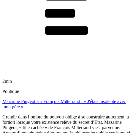
2min
Politique
Mazarine Pingeot sur François Mitterrand : « J'étais insolente avec
mon père »
Grandir dans l’ombre du pouvoir oblige à se construire autrement, a
fortiori lorsque votre existence relève du secret d’Etat. Mazarine
Pingeot, « fille cachée » de François Mitterrand y est parvenue.
Auteur d’une vingtaine d’ouvrages, la philosophe publie ces jours-ci