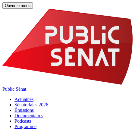
Ouvrir le menu
Public Sénat
Actualités
Sénatoriales 2026
Émissions
Documentaires
Podcasts
Programme