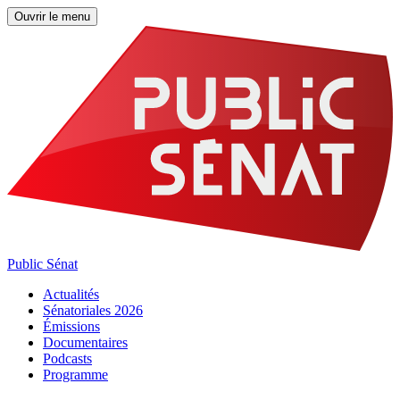
Ouvrir le menu
Public Sénat
Actualités
Sénatoriales 2026
Émissions
Documentaires
Podcasts
Programme