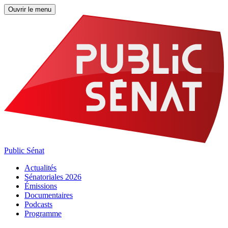
Ouvrir le menu
Public Sénat
Actualités
Sénatoriales 2026
Émissions
Documentaires
Podcasts
Programme