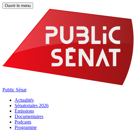
Ouvrir le menu
Public Sénat
Actualités
Sénatoriales 2026
Émissions
Documentaires
Podcasts
Programme