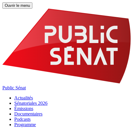
Ouvrir le menu
Public Sénat
Actualités
Sénatoriales 2026
Émissions
Documentaires
Podcasts
Programme