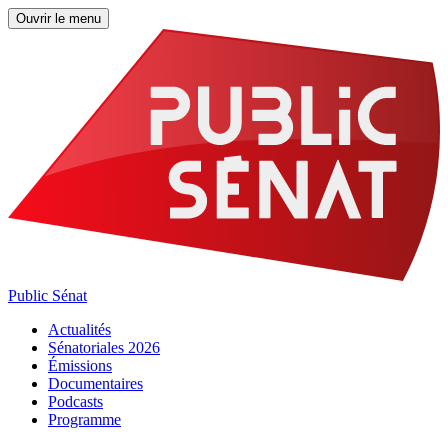
Ouvrir le menu
Public Sénat
Actualités
Sénatoriales 2026
Émissions
Documentaires
Podcasts
Programme