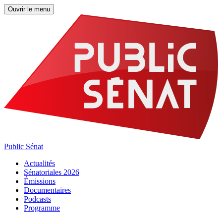
Ouvrir le menu
Public Sénat
Actualités
Sénatoriales 2026
Émissions
Documentaires
Podcasts
Programme