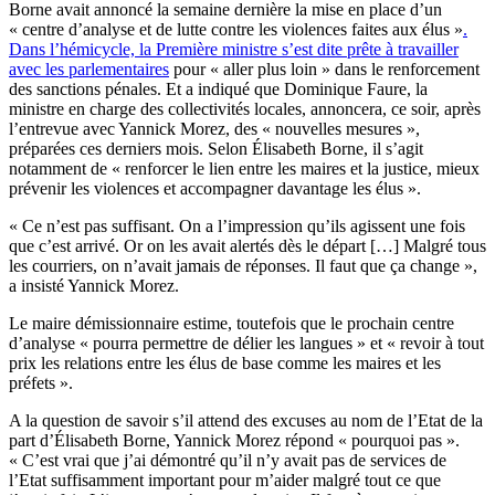
Borne avait annoncé la semaine dernière la mise en place d’un
« centre d’analyse et de lutte contre les violences faites aux élus »
.
Dans l’hémicycle, la Première ministre s’est dite prête à travailler
avec les parlementaires
pour « aller plus loin » dans le renforcement
des sanctions pénales. Et a indiqué que Dominique Faure, la
ministre en charge des collectivités locales, annoncera, ce soir, après
l’entrevue avec Yannick Morez, des « nouvelles mesures »,
préparées ces derniers mois. Selon Élisabeth Borne, il s’agit
notamment de « renforcer le lien entre les maires et la justice, mieux
prévenir les violences et accompagner davantage les élus ».
« Ce n’est pas suffisant. On a l’impression qu’ils agissent une fois
que c’est arrivé. Or on les avait alertés dès le départ […] Malgré tous
les courriers, on n’avait jamais de réponses. Il faut que ça change »,
a insisté Yannick Morez.
Le maire démissionnaire estime, toutefois que le prochain centre
d’analyse « pourra permettre de délier les langues » et « revoir à tout
prix les relations entre les élus de base comme les maires et les
préfets ».
A la question de savoir s’il attend des excuses au nom de l’Etat de la
part d’Élisabeth Borne, Yannick Morez répond « pourquoi pas ».
« C’est vrai que j’ai démontré qu’il n’y avait pas de services de
l’Etat suffisamment important pour m’aider malgré tout ce que