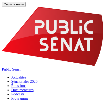
Ouvrir le menu
Public Sénat
Actualités
Sénatoriales 2026
Émissions
Documentaires
Podcasts
Programme