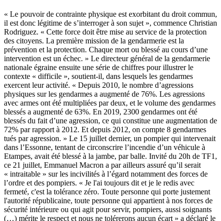
« Le pouvoir de contrainte physique est exorbitant du droit commun,
il est donc légitime de s’interroger à son sujet », commence Christian
Rodriguez. « Cette force doit être mise au service de la protection
des citoyens. La première mission de la gendarmerie est la
prévention et la protection. Chaque mort ou blessé au cours d’une
intervention est un échec. » Le directeur général de la gendarmerie
nationale égraine ensuite une série de chiffres pour illustrer le
contexte « difficile », soutient-il, dans lesquels les gendarmes
exercent leur activité. « Depuis 2010, le nombre d’agressions
physiques sur les gendarmes a augmenté de 76%. Les agressions
avec armes ont été multipliées par deux, et le volume des gendarmes
blessés a augmenté de 63%. En 2019, 2300 gendarmes ont été
blessés du fait d’une agression, ce qui constitue une augmentation de
72% par rapport à 2012. Et depuis 2012, on compte 8 gendarmes
tués par agression. »
Le 15 juillet dernier, un pompier qui intervenait
dans l’Essonne, tentant de circonscrire l’incendie d’un véhicule à
Etampes, avait été blessé à la jambe, par balle. Invité du 20h de TF1,
ce 21 juillet, Emmanuel Macron a par ailleurs assuré qu’il serait
« intraitable » sur les incivilités à l’égard notamment des forces de
l’ordre et des pompiers. « Je l'ai toujours dit et je le redis avec
fermeté, c'est la tolérance zéro. Toute personne qui porte justement
l'autorité républicaine, toute personne qui appartient à nos forces de
sécurité intérieure ou qui agit pour servir, pompiers, aussi soignants
(…) mérite le respect et nous ne tolérerons aucun écart » a déclaré le