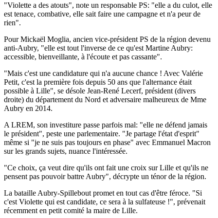
"Violette a des atouts", note un responsable PS: "elle a du culot, elle
est tenace, combative, elle sait faire une campagne et n'a peur de
rien".
Pour Mickaël Moglia, ancien vice-président PS de la région devenu
anti-Aubry, "elle est tout l'inverse de ce qu'est Martine Aubry:
accessible, bienveillante, à l'écoute et pas cassante".
"Mais c'est une candidature qui n'a aucune chance ! Avec Valérie
Petit, c'est la première fois depuis 50 ans que l'alternance était
possible à Lille", se désole Jean-René Lecerf, président (divers
droite) du département du Nord et adversaire malheureux de Mme
Aubry en 2014.
A LREM, son investiture passe parfois mal: "elle ne défend jamais
le président", peste une parlementaire. "Je partage l'état d'esprit"
même si "je ne suis pas toujours en phase" avec Emmanuel Macron
sur les grands sujets, nuance l'intéressée.
"Ce choix, ça veut dire qu'ils ont fait une croix sur Lille et qu'ils ne
pensent pas pouvoir battre Aubry", décrypte un ténor de la région.
La bataille Aubry-Spillebout promet en tout cas d'être féroce. "Si
c'est Violette qui est candidate, ce sera à la sulfateuse !", prévenait
récemment en petit comité la maire de Lille.