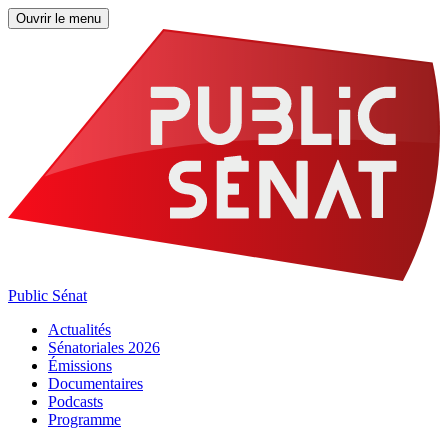
Ouvrir le menu
Public Sénat
Actualités
Sénatoriales 2026
Émissions
Documentaires
Podcasts
Programme