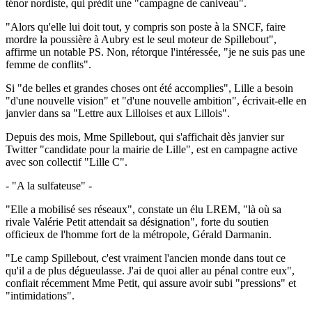
ténor nordiste, qui prédit une "campagne de caniveau".
"Alors qu'elle lui doit tout, y compris son poste à la SNCF, faire
mordre la poussière à Aubry est le seul moteur de Spillebout",
affirme un notable PS. Non, rétorque l'intéressée, "je ne suis pas une
femme de conflits".
Si "de belles et grandes choses ont été accomplies", Lille a besoin
"d'une nouvelle vision" et "d'une nouvelle ambition", écrivait-elle en
janvier dans sa "Lettre aux Lilloises et aux Lillois".
Depuis des mois, Mme Spillebout, qui s'affichait dès janvier sur
Twitter "candidate pour la mairie de Lille", est en campagne active
avec son collectif "Lille C".
- "A la sulfateuse" -
"Elle a mobilisé ses réseaux", constate un élu LREM, "là où sa
rivale Valérie Petit attendait sa désignation", forte du soutien
officieux de l'homme fort de la métropole, Gérald Darmanin.
"Le camp Spillebout, c'est vraiment l'ancien monde dans tout ce
qu'il a de plus dégueulasse. J'ai de quoi aller au pénal contre eux",
confiait récemment Mme Petit, qui assure avoir subi "pressions" et
"intimidations".