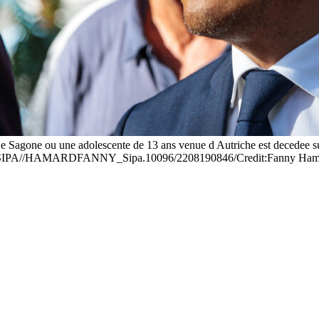
e Sagone ou une adolescente de 13 ans venue d Autriche est decedee sui
mard/SIPA//HAMARDFANNY_Sipa.10096/2208190846/Credit:Fanny Ha