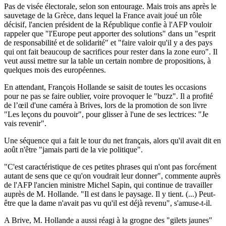
Pas de visée électorale, selon son entourage. Mais trois ans après le
sauvetage de la Grèce, dans lequel la France avait joué un rôle
décisif, l'ancien président de la République confie à l'AFP vouloir
rappeler que "l'Europe peut apporter des solutions" dans un "esprit
de responsabilité et de solidarité" et "faire valoir qu'il y a des pays
qui ont fait beaucoup de sacrifices pour rester dans la zone euro". Il
veut aussi mettre sur la table un certain nombre de propositions, à
quelques mois des européennes.
En attendant, François Hollande se saisit de toutes les occasions
pour ne pas se faire oublier, voire provoquer le "buzz". Il a profité
de l’œil d'une caméra à Brives, lors de la promotion de son livre
"Les leçons du pouvoir", pour glisser à l'une de ses lectrices: "Je
vais revenir".
Une séquence qui a fait le tour du net français, alors qu'il avait dit en
août n'être "jamais parti de la vie politique".
"C'est caractéristique de ces petites phrases qui n'ont pas forcément
autant de sens que ce qu'on voudrait leur donner", commente auprès
de l'AFP l'ancien ministre Michel Sapin, qui continue de travailler
auprès de M. Hollande. "Il est dans le paysage. Il y tient. (...) Peut-
être que la dame n'avait pas vu qu'il est déjà revenu", s'amuse-t-il.
A Brive, M. Hollande a aussi réagi à la grogne des "gilets jaunes"