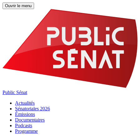
Ouvrir le menu
Public Sénat
Actualités
Sénatoriales 2026
Émissions
Documentaires
Podcasts
Programme