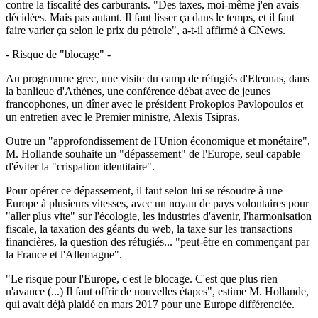
contre la fiscalité des carburants. "Des taxes, moi-même j'en avais
décidées. Mais pas autant. Il faut lisser ça dans le temps, et il faut
faire varier ça selon le prix du pétrole", a-t-il affirmé à CNews.
- Risque de "blocage" -
Au programme grec, une visite du camp de réfugiés d'Eleonas, dans
la banlieue d'Athènes, une conférence débat avec de jeunes
francophones, un dîner avec le président Prokopios Pavlopoulos et
un entretien avec le Premier ministre, Alexis Tsipras.
Outre un "approfondissement de l'Union économique et monétaire",
M. Hollande souhaite un "dépassement" de l'Europe, seul capable
d'éviter la "crispation identitaire".
Pour opérer ce dépassement, il faut selon lui se résoudre à une
Europe à plusieurs vitesses, avec un noyau de pays volontaires pour
"aller plus vite" sur l'écologie, les industries d'avenir, l'harmonisation
fiscale, la taxation des géants du web, la taxe sur les transactions
financières, la question des réfugiés... "peut-être en commençant par
la France et l'Allemagne".
"Le risque pour l'Europe, c'est le blocage. C'est que plus rien
n'avance (...) Il faut offrir de nouvelles étapes", estime M. Hollande,
qui avait déjà plaidé en mars 2017 pour une Europe différenciée.