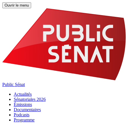
Ouvrir le menu
Public Sénat
Actualités
Sénatoriales 2026
Émissions
Documentaires
Podcasts
Programme