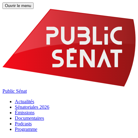
Ouvrir le menu
Public Sénat
Actualités
Sénatoriales 2026
Émissions
Documentaires
Podcasts
Programme