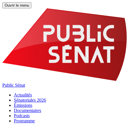
Ouvrir le menu
Public Sénat
Actualités
Sénatoriales 2026
Émissions
Documentaires
Podcasts
Programme