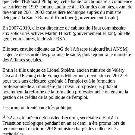
que celle d'Edouard Philippe), cette haute fonctionnaire a commencé
sa carrière en 1997 comme auditrice à la Cour des comptes, avant de
devenir en 2001-2002 conseillère technique auprès du ministre
délégué à la Santé Bernard Kouchner (gouvernement Jospin).
En 2007-2010, elle est directrice de cabinet du Haut commissaire
aux solidarités actives Martin Hirsch (gouvernement Fillon), où elle
gère, entre autres, le dossier RSA.
Elle sera ensuite adjointe au DG de l'Afssaps (aujourd'hui ANSM),
l'agence de sécurité des produits de santé, puis rejoindra le ministère
des Affaires sociales.
Enfin la fille unique de Lionel Stoléru, ancien ministre de Valéry
Giscard d'Estaing et de François Mitterrand, deviendra en 2012 et
pour trois ans déléguée générale à l'emploi et à la formation
professionnelle au ministère du Travail, un poste clé, pilotant
notamment la réforme de la formation professionnelle ou encore la
gestion des crédits de la politique de l'emploi.
Lecornu, un trentenaire très politique
À 32 ans, le précoce Sébastien Lecornu, secrétaire d'Etat à la
Transition écologique pendant un an et demi, a été promu lors du
remaniement d'octobre 2018 ministre chargé des collectivités
territoriales.