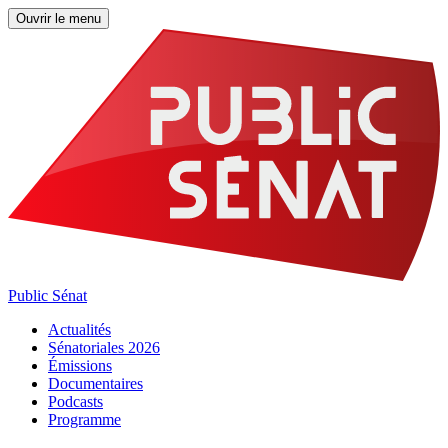
Ouvrir le menu
Public Sénat
Actualités
Sénatoriales 2026
Émissions
Documentaires
Podcasts
Programme