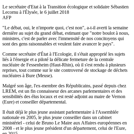
Le secrétaire d'Etat à la Transition écologique et solidaire Sébastien
Lecornu à l'Élysée, le 6 juillet 2018
AFP
"Le débat, oui, le n'importe quoi, c'est non", a-t-il averti la semaine
dernière au sujet du grand débat, estimant que "notre boulot à nous,
ministres, c'est de parler avec l'immensité de nos concitoyens qui
sont des gens raisonnables et veulent faire avancer le pays".
Comme secrétaire d'État à l'Ecologie, il s'était approprié les sujets
liés à l'énergie et a piloté la délicate fermeture de la centrale
nucléaire de Fessenheim (Haut-Rhin), où il s'est rendu à plusieurs
reprises, tout comme sur le site controversé de stockage de déchets
nucléaires à Bure (Meuse).
Malgré son âge, l'ex-membre des Républicains, passé depuis chez
LREM, est un fin connaisseur des arcanes parlementaires et des
sensibilités des élus locaux et est resté adjoint au maire de Vernon
(Eure) et conseiller départemental.
Il était déjà le plus jeune assistant parlementaire à l'Assemblée
nationale en 2005, le plus jeune conseiller dans un cabinet
ministériel - celui de Bruno Le Maire aux Affaires européennes en
2008 - et le plus jeune président d'un département, celui de l'Eure,
en 2015.