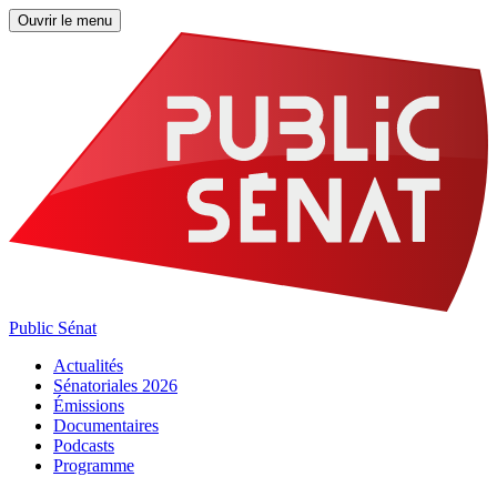
Ouvrir le menu
Public Sénat
Actualités
Sénatoriales 2026
Émissions
Documentaires
Podcasts
Programme