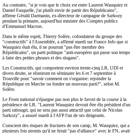
Au contraire, "si je vois que le choix est entre Laurent Wauquiez et
Daniel Fasquelle, j'ai plutôt envie de partir des Républicains",
affirme Gérald Darmanin, ex-directeur de campagne de Sarkozy
pendant la primaire, aujourd'hui ministre des Comptes publics
d'Emmanuel Macron.
Dans le même esprit, Thierry Solère, cofondateur du groupe des
"constructifs" à l'Assemblée, a affirmé mardi sur France Info que si
Wauquiez était élu, il ne pourrait "pas être membre des
Républicains", un parti politique "anti-européen qui passe son temps
à faire des petites phrases et des slogans".
Les Constructifs, qui comportent environ trente-cinq LR, UDI et
divers droite, se réuniront en séminaire les 6 et 7 septembre à
Trouville pour "savoir comment on s'organise: rejoindre la
République en Marche ou fonder un nouveau parti?", selon M.
Solère.
Le Front national n'épargne pas non plus le favori de la course à la
présidence de LR. "Laurent Wauquiez devrait être élu président d'un
parti rabougri, qui ne sera pas aussi attractif que celui de Nicolas
Sarkozy", a assuré mardi à l'AFP l'un de ses dirigeants.
Conscient des risques de fractures de son camp, M. Wauquiez, qui a
plusieurs fois promis qu'il ne ferait "pas d'alliance" avec le FN, avait