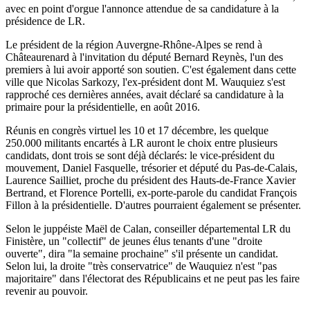
avec en point d'orgue l'annonce attendue de sa candidature à la
présidence de LR.
Le président de la région Auvergne-Rhône-Alpes se rend à
Châteaurenard à l'invitation du député Bernard Reynès, l'un des
premiers à lui avoir apporté son soutien. C'est également dans cette
ville que Nicolas Sarkozy, l'ex-président dont M. Wauquiez s'est
rapproché ces dernières années, avait déclaré sa candidature à la
primaire pour la présidentielle, en août 2016.
Réunis en congrès virtuel les 10 et 17 décembre, les quelque
250.000 militants encartés à LR auront le choix entre plusieurs
candidats, dont trois se sont déjà déclarés: le vice-président du
mouvement, Daniel Fasquelle, trésorier et député du Pas-de-Calais,
Laurence Sailliet, proche du président des Hauts-de-France Xavier
Bertrand, et Florence Portelli, ex-porte-parole du candidat François
Fillon à la présidentielle. D'autres pourraient également se présenter.
Selon le juppéiste Maël de Calan, conseiller départemental LR du
Finistère, un "collectif" de jeunes élus tenants d'une "droite
ouverte", dira "la semaine prochaine" s'il présente un candidat.
Selon lui, la droite "très conservatrice" de Wauquiez n'est "pas
majoritaire" dans l'électorat des Républicains et ne peut pas les faire
revenir au pouvoir.