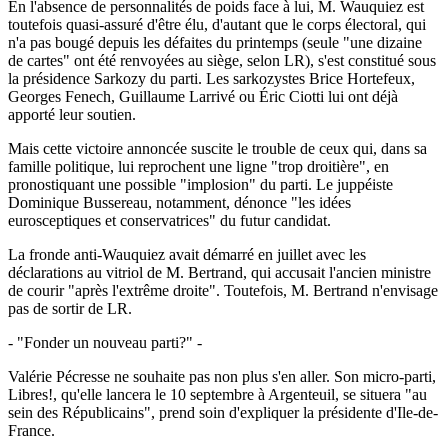
En l'absence de personnalités de poids face à lui, M. Wauquiez est
toutefois quasi-assuré d'être élu, d'autant que le corps électoral, qui
n'a pas bougé depuis les défaites du printemps (seule "une dizaine
de cartes" ont été renvoyées au siège, selon LR), s'est constitué sous
la présidence Sarkozy du parti. Les sarkozystes Brice Hortefeux,
Georges Fenech, Guillaume Larrivé ou Éric Ciotti lui ont déjà
apporté leur soutien.
Mais cette victoire annoncée suscite le trouble de ceux qui, dans sa
famille politique, lui reprochent une ligne "trop droitière", en
pronostiquant une possible "implosion" du parti. Le juppéiste
Dominique Bussereau, notamment, dénonce "les idées
eurosceptiques et conservatrices" du futur candidat.
La fronde anti-Wauquiez avait démarré en juillet avec les
déclarations au vitriol de M. Bertrand, qui accusait l'ancien ministre
de courir "après l'extrême droite". Toutefois, M. Bertrand n'envisage
pas de sortir de LR.
- "Fonder un nouveau parti?" -
Valérie Pécresse ne souhaite pas non plus s'en aller. Son micro-parti,
Libres!, qu'elle lancera le 10 septembre à Argenteuil, se situera "au
sein des Républicains", prend soin d'expliquer la présidente d'Ile-de-
France.