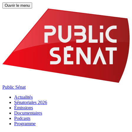
Ouvrir le menu
Public Sénat
Actualités
Sénatoriales 2026
Émissions
Documentaires
Podcasts
Programme