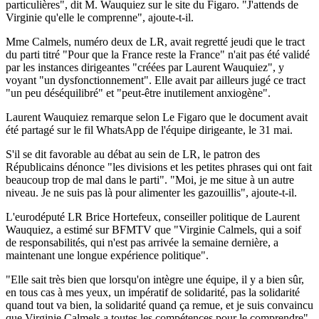
particulières", dit M. Wauquiez sur le site du Figaro. "J'attends de
Virginie qu'elle le comprenne", ajoute-t-il.
Mme Calmels, numéro deux de LR, avait regretté jeudi que le tract
du parti titré "Pour que la France reste la France" n'ait pas été validé
par les instances dirigeantes "créées par Laurent Wauquiez", y
voyant "un dysfonctionnement". Elle avait par ailleurs jugé ce tract
"un peu déséquilibré" et "peut-être inutilement anxiogène".
Laurent Wauquiez remarque selon Le Figaro que le document avait
été partagé sur le fil WhatsApp de l'équipe dirigeante, le 31 mai.
S'il se dit favorable au débat au sein de LR, le patron des
Républicains dénonce "les divisions et les petites phrases qui ont fait
beaucoup trop de mal dans le parti". "Moi, je me situe à un autre
niveau. Je ne suis pas là pour alimenter les gazouillis", ajoute-t-il.
L'eurodéputé LR Brice Hortefeux, conseiller politique de Laurent
Wauquiez, a estimé sur BFMTV que "Virginie Calmels, qui a soif
de responsabilités, qui n'est pas arrivée la semaine dernière, a
maintenant une longue expérience politique".
"Elle sait très bien que lorsqu'on intègre une équipe, il y a bien sûr,
en tous cas à mes yeux, un impératif de solidarité, pas la solidarité
quand tout va bien, la solidarité quand ça remue, et je suis convaincu
que Virginie Calmels a toutes les compétences pour le comprendre",