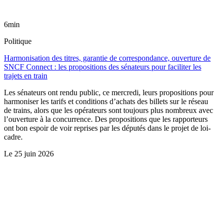
6min
Politique
Harmonisation des titres, garantie de correspondance, ouverture de
SNCF Connect : les propositions des sénateurs pour faciliter les
trajets en train
Les sénateurs ont rendu public, ce mercredi, leurs propositions pour
harmoniser les tarifs et conditions d’achats des billets sur le réseau
de trains, alors que les opérateurs sont toujours plus nombreux avec
l’ouverture à la concurrence. Des propositions que les rapporteurs
ont bon espoir de voir reprises par les députés dans le projet de loi-
cadre.
Le
25 juin 2026