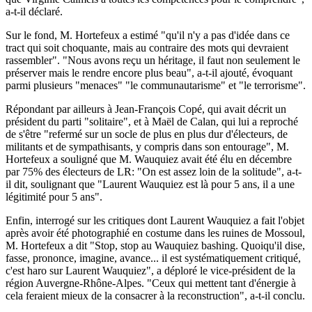
a-t-il déclaré.
Sur le fond, M. Hortefeux a estimé "qu'il n'y a pas d'idée dans ce
tract qui soit choquante, mais au contraire des mots qui devraient
rassembler". "Nous avons reçu un héritage, il faut non seulement le
préserver mais le rendre encore plus beau", a-t-il ajouté, évoquant
parmi plusieurs "menaces" "le communautarisme" et "le terrorisme".
Répondant par ailleurs à Jean-François Copé, qui avait décrit un
président du parti "solitaire", et à Maël de Calan, qui lui a reproché
de s'être "refermé sur un socle de plus en plus dur d'électeurs, de
militants et de sympathisants, y compris dans son entourage", M.
Hortefeux a souligné que M. Wauquiez avait été élu en décembre
par 75% des électeurs de LR: "On est assez loin de la solitude", a-t-
il dit, soulignant que "Laurent Wauquiez est là pour 5 ans, il a une
légitimité pour 5 ans".
Enfin, interrogé sur les critiques dont Laurent Wauquiez a fait l'objet
après avoir été photographié en costume dans les ruines de Mossoul,
M. Hortefeux a dit "Stop, stop au Wauquiez bashing. Quoiqu'il dise,
fasse, prononce, imagine, avance... il est systématiquement critiqué,
c'est haro sur Laurent Wauquiez", a déploré le vice-président de la
région Auvergne-Rhône-Alpes. "Ceux qui mettent tant d'énergie à
cela feraient mieux de la consacrer à la reconstruction", a-t-il conclu.