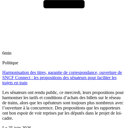
6min
Politique
Harmonisation des titres, garantie de correspondance, ouverture de
SNCF Connect : les propositions des sénateurs pour faciliter les
trajets en train
Les sénateurs ont rendu public, ce mercredi, leurs propositions pour
harmoniser les tarifs et conditions d’achats des billets sur le réseau
de trains, alors que les opérateurs sont toujours plus nombreux avec
l’ouverture à la concurrence. Des propositions que les rapporteurs
ont bon espoir de voir reprises par les députés dans le projet de loi-
cadre.
Le
25 juin 2026