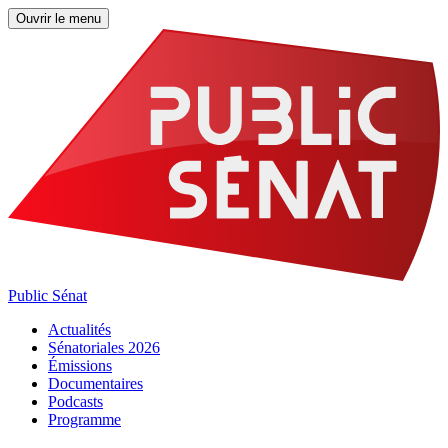
Ouvrir le menu
Public Sénat
Actualités
Sénatoriales 2026
Émissions
Documentaires
Podcasts
Programme