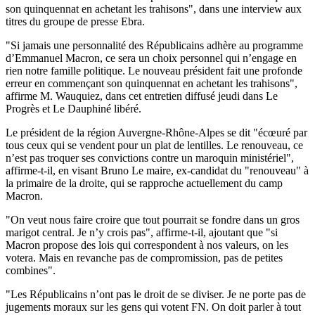
son quinquennat en achetant les trahisons", dans une interview aux
titres du groupe de presse Ebra.
"Si jamais une personnalité des Républicains adhère au programme
d’Emmanuel Macron, ce sera un choix personnel qui n’engage en
rien notre famille politique. Le nouveau président fait une profonde
erreur en commençant son quinquennat en achetant les trahisons",
affirme M. Wauquiez, dans cet entretien diffusé jeudi dans Le
Progrès et Le Dauphiné libéré.
Le président de la région Auvergne-Rhône-Alpes se dit "écœuré par
tous ceux qui se vendent pour un plat de lentilles. Le renouveau, ce
n’est pas troquer ses convictions contre un maroquin ministériel",
affirme-t-il, en visant Bruno Le maire, ex-candidat du "renouveau" à
la primaire de la droite, qui se rapproche actuellement du camp
Macron.
"On veut nous faire croire que tout pourrait se fondre dans un gros
marigot central. Je n’y crois pas", affirme-t-il, ajoutant que "si
Macron propose des lois qui correspondent à nos valeurs, on les
votera. Mais en revanche pas de compromission, pas de petites
combines".
"Les Républicains n’ont pas le droit de se diviser. Je ne porte pas de
jugements moraux sur les gens qui votent FN. On doit parler à tout