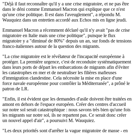
"Déjà il faut reconnaître qu'il y a une crise migratoire, et ne pas être
dans le déni comme Emmanuel Macron qui explique que ce n'est
qu'une crise politique. Il est dans l'aveuglement", a répondu M.
Wauquiez dans un entretien accordé aux Echos mis en ligne jeudi.
Emmanuel Macron a récemment déclaré qu'il n'y avait "pas de crise
migratoire en Italie mais une crise politique", puisque le flux
migratoire y a "diminué de 80%" depuis un an, sur fonds de tensions
franco-italiennes autour de la question des migrants.
"La crise migratoire est le révélateur de l'incapacité européenne à
protéger. La première urgence, c'est de reconduire systématiquement
dans leurs ports de départ les embarcations de migrants afin d'éviter
les catastrophes en mer et de neutraliser les filières mafieuses
d'immigration clandestine. Cela nécessite la mise en place d'une
force navale européenne pour contrôler la Méditerranée", a prôné le
patron de LR.
"Enfin, il est évident que les demandes d'asile doivent être traitées en
amont en dehors de l'espace européen. Créer des centres d'accueil
sur notre sol serait catastrophique : nous savons très bien qu'une fois
les migrants sur notre sol, ils ne repartent pas. Ce serait donc créer
un nouvel appel d'air", a poursuivi M. Wauquiez.
"Les deux priorités sont d'arrêter la vague migratoire de masse - en