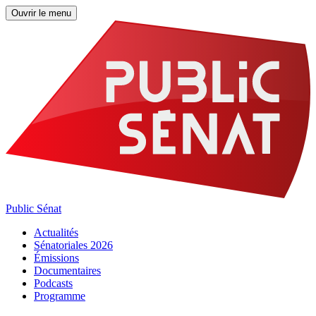
Ouvrir le menu
Public Sénat
Actualités
Sénatoriales 2026
Émissions
Documentaires
Podcasts
Programme