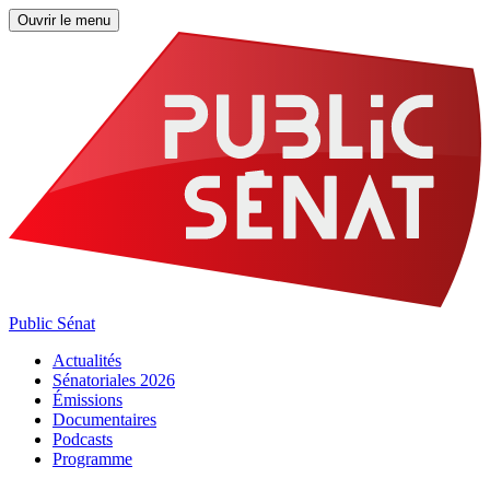
Ouvrir le menu
Public Sénat
Actualités
Sénatoriales 2026
Émissions
Documentaires
Podcasts
Programme