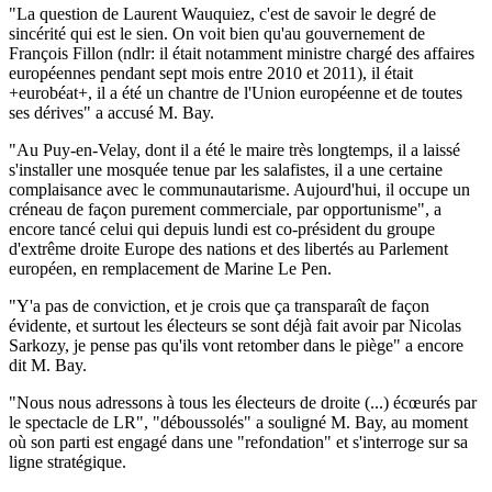
"La question de Laurent Wauquiez, c'est de savoir le degré de
sincérité qui est le sien. On voit bien qu'au gouvernement de
François Fillon (ndlr: il était notamment ministre chargé des affaires
européennes pendant sept mois entre 2010 et 2011), il était
+eurobéat+, il a été un chantre de l'Union européenne et de toutes
ses dérives" a accusé M. Bay.
"Au Puy-en-Velay, dont il a été le maire très longtemps, il a laissé
s'installer une mosquée tenue par les salafistes, il a une certaine
complaisance avec le communautarisme. Aujourd'hui, il occupe un
créneau de façon purement commerciale, par opportunisme", a
encore tancé celui qui depuis lundi est co-président du groupe
d'extrême droite Europe des nations et des libertés au Parlement
européen, en remplacement de Marine Le Pen.
"Y'a pas de conviction, et je crois que ça transparaît de façon
évidente, et surtout les électeurs se sont déjà fait avoir par Nicolas
Sarkozy, je pense pas qu'ils vont retomber dans le piège" a encore
dit M. Bay.
"Nous nous adressons à tous les électeurs de droite (...) écœurés par
le spectacle de LR", "déboussolés" a souligné M. Bay, au moment
où son parti est engagé dans une "refondation" et s'interroge sur sa
ligne stratégique.