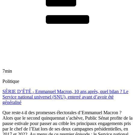
7min
Politique
SÉRIE D’ÉTÉ - Emmanuel Macron, 10 ans après, quel bilan ? Le
Service national universel (SNU), enterré avant d’avoir été
généralisé
Que reste-t-il des promesses électorales d’Emmanuel Macron ?
Alors que le second quinquennat s’achève, Public Sénat profite de la
pause estivale pour passer au crible les principaux engagements pris
par le chef de l’Etat lors de ses deux campagnes présidentielles, en
2017 et 2022. Au menu de ce premier épisode : le Service national