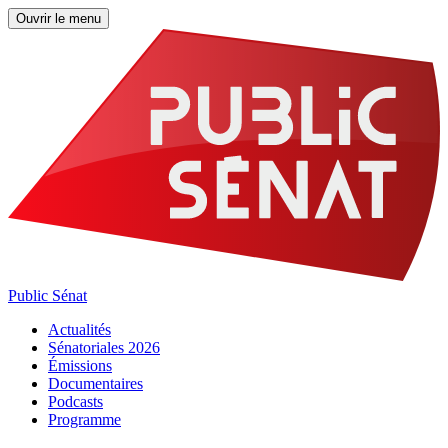
Ouvrir le menu
Public Sénat
Actualités
Sénatoriales 2026
Émissions
Documentaires
Podcasts
Programme