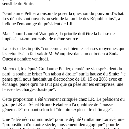
sensible du Smic.
"Guillaume Peltier a raison de poser la question du pouvoir d'achat.
Les débats sont ouverts au sein de la famille des Républicains", a
indiqué l'entourage du président de LR.
Mais "pour Laurent Wauquiez, la priorité doit être la baisse des
impôts", a-t-on poursuivi de même source.
La baisse des impôts "concerne aussi bien les classes moyennes que
les retraités", a fait valoir M. Wauquiez dans un entretien à Sud-
Ouest à paraître vendredi.
Mercredi, le député Guillaume Peltier, deuxième vice-président du
parti, a souhaité briser "un tabou à droite" sur la hausse du Smic: "je
pense qu'il nous faudrait un électrochoc de 10, 15 ou 20% avec en
échange, parce qu'il ne faut pas que ça pèse sur les entreprises, une
baisse des charges drastique".
Cette proposition a été vivement critiquée chez LR. Le président du
groupe LR au Sénat Bruno Retailleau l'a qualifiée de "fausse
générosité" risquant selon lui "de faire exploser le chômage".
Une "idée néo-communiste" pour le député Guillaume Larrivé, une
"proposition d'un autre siècle, faussement démagogique" pour le