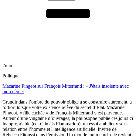
2min
Politique
Mazarine Pingeot sur François Mitterrand : « J'étais insolente avec
mon père »
Grandir dans l’ombre du pouvoir oblige à se construire autrement, a
fortiori lorsque votre existence relève du secret d’Etat. Mazarine
Pingeot, « fille cachée » de François Mitterrand y est parvenue.
Auteur d’une vingtaine d’ouvrages, la philosophe publie ces jours-ci
Inappropriable (ed. Climats Flammarion), un essai ambitieux sur la
relation entre l’homme et l'intelligence artificielle. Invitée de
Rebecca Fitoussi dans l’émission Un monde, un regard, elle revient