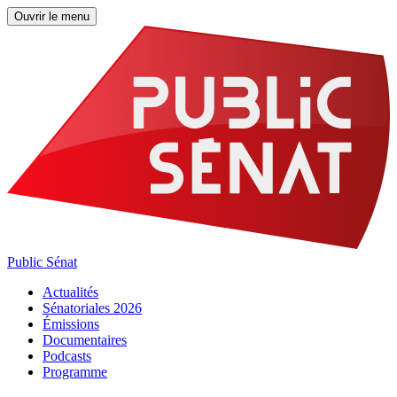
Ouvrir le menu
Public Sénat
Actualités
Sénatoriales 2026
Émissions
Documentaires
Podcasts
Programme