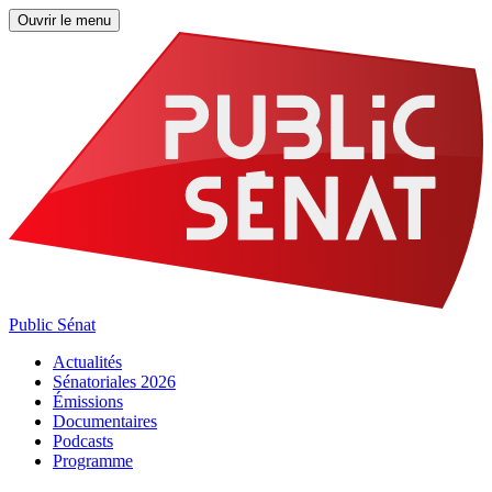
Ouvrir le menu
Public Sénat
Actualités
Sénatoriales 2026
Émissions
Documentaires
Podcasts
Programme