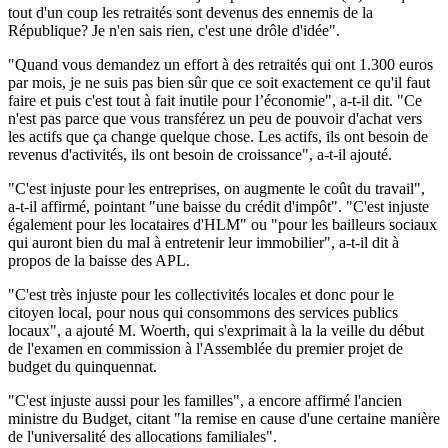
tout d'un coup les retraités sont devenus des ennemis de la
République? Je n'en sais rien, c'est une drôle d'idée".
"Quand vous demandez un effort à des retraités qui ont 1.300 euros
par mois, je ne suis pas bien sûr que ce soit exactement ce qu'il faut
faire et puis c'est tout à fait inutile pour l’économie", a-t-il dit. "Ce
n'est pas parce que vous transférez un peu de pouvoir d'achat vers
les actifs que ça change quelque chose. Les actifs, ils ont besoin de
revenus d'activités, ils ont besoin de croissance", a-t-il ajouté.
"C'est injuste pour les entreprises, on augmente le coût du travail",
a-t-il affirmé, pointant "une baisse du crédit d'impôt". "C'est injuste
également pour les locataires d'HLM" ou "pour les bailleurs sociaux
qui auront bien du mal à entretenir leur immobilier", a-t-il dit à
propos de la baisse des APL.
"C'est très injuste pour les collectivités locales et donc pour le
citoyen local, pour nous qui consommons des services publics
locaux", a ajouté M. Woerth, qui s'exprimait à la la veille du début
de l'examen en commission à l'Assemblée du premier projet de
budget du quinquennat.
"C'est injuste aussi pour les familles", a encore affirmé l'ancien
ministre du Budget, citant "la remise en cause d'une certaine manière
de l'universalité des allocations familiales".