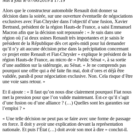
Mis à jour le
07/06/2019 à 17:19
Alors que le constructeur automobile Renault doit donner sa
décision dans la soirée, sur une ouverture éventuelle de négociations
exclusives avec Fiat-Chrysler dans l’objectif d’une fusion, Xavier
Bertrand, président de la région Hauts-de France, a saisi Emmanuel
Macron afin que la décision soit repoussée : « Je suis dans une
région où j’ai deux usines Renault très importantes et je saisis le
président de la République dès cet après-midi pour lui demander
qu’il n’y ait aucune décision prise dans la précipitation concernant
ce projet entre Renault et Fiat-Chrysler » explique le président de la
région Hauts-de France, au micro de « Public Sénat », à sa sortie
d’une audition sur la sidérurgie, au Sénat. « Je ne comprends pas
pourquoi une offre qui a été faite fin mai, doit d’ores et déjà être
validée, paraît-il pour négociation exclusive. Non. Cela risque d’être
une voie sans retour. »
Et il ajoute : « Il faut qu’on nous dise clairement pourquoi Fiat nous
met la pression pour que l’on valide maintenant. Est-ce qu’il s’agit
d’une fusion ou d’une alliance ? (…) Quelles sont les garanties sur
l’emploi ? »
« Une telle décision ne peut pas se faire avec une forme de passage
en force. Il doit y avoir une explication devant la représentation
nationale. Et puis l’État (…) doit avoir son mot à dire » conclut-il.