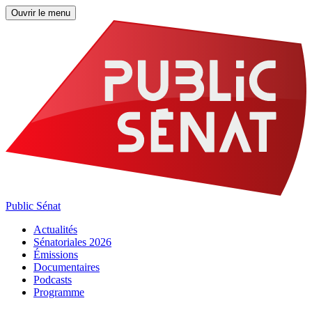
Ouvrir le menu
Public Sénat
Actualités
Sénatoriales 2026
Émissions
Documentaires
Podcasts
Programme