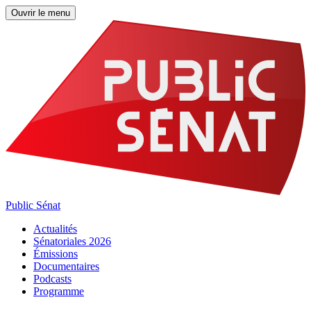
Ouvrir le menu
Public Sénat
Actualités
Sénatoriales 2026
Émissions
Documentaires
Podcasts
Programme