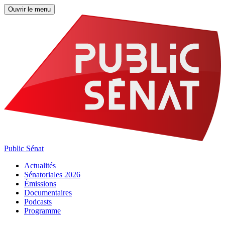
Ouvrir le menu
Public Sénat
Actualités
Sénatoriales 2026
Émissions
Documentaires
Podcasts
Programme