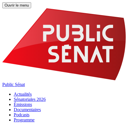
Ouvrir le menu
Public Sénat
Actualités
Sénatoriales 2026
Émissions
Documentaires
Podcasts
Programme