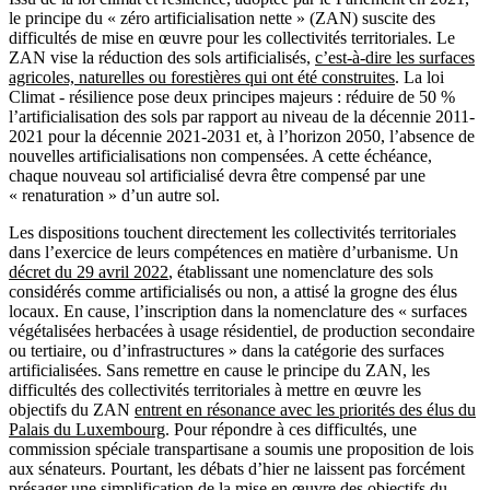
le principe du « zéro artificialisation nette » (ZAN) suscite des
difficultés de mise en œuvre pour les collectivités territoriales. Le
ZAN vise la réduction des sols artificialisés,
c’est-à-dire les surfaces
agricoles, naturelles ou forestières qui ont été construites
. La loi
Climat - résilience pose deux principes majeurs : réduire de 50 %
l’artificialisation des sols par rapport au niveau de la décennie 2011-
2021 pour la décennie 2021-2031 et, à l’horizon 2050, l’absence de
nouvelles artificialisations non compensées. A cette échéance,
chaque nouveau sol artificialisé devra être compensé par une
« renaturation » d’un autre sol.
Les dispositions touchent directement les collectivités territoriales
dans l’exercice de leurs compétences en matière d’urbanisme. Un
décret du 29 avril 2022
, établissant une nomenclature des sols
considérés comme artificialisés ou non, a attisé la grogne des élus
locaux. En cause, l’inscription dans la nomenclature des « surfaces
végétalisées herbacées à usage résidentiel, de production secondaire
ou tertiaire, ou d’infrastructures » dans la catégorie des surfaces
artificialisées. Sans remettre en cause le principe du ZAN, les
difficultés des collectivités territoriales à mettre en œuvre les
objectifs du ZAN
entrent en résonance avec les priorités des élus du
Palais du Luxembourg
. Pour répondre à ces difficultés, une
commission spéciale transpartisane a soumis une proposition de lois
aux sénateurs. Pourtant, les débats d’hier ne laissent pas forcément
présager une simplification de la mise en œuvre des objectifs du