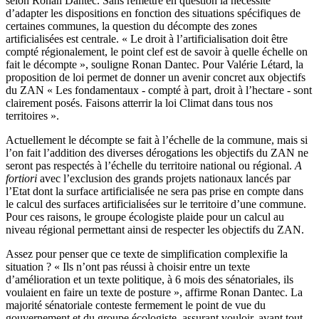
selon Ronan Dantec. Sans remettre en question la nécessité
d’adapter les dispositions en fonction des situations spécifiques de
certaines communes, la question du décompte des zones
artificialisées est centrale. « Le droit à l’artificialisation doit être
compté régionalement, le point clef est de savoir à quelle échelle on
fait le décompte », souligne Ronan Dantec. Pour Valérie Létard, la
proposition de loi permet de donner un avenir concret aux objectifs
du ZAN « Les fondamentaux - compté à part, droit à l’hectare - sont
clairement posés. Faisons atterrir la loi Climat dans tous nos
territoires ».
Actuellement le décompte se fait à l’échelle de la commune, mais si
l’on fait l’addition des diverses dérogations les objectifs du ZAN ne
seront pas respectés à l’échelle du territoire national ou régional.
A
fortiori
avec l’exclusion des grands projets nationaux lancés par
l’Etat dont la surface artificialisée ne sera pas prise en compte dans
le calcul des surfaces artificialisées sur le territoire d’une commune.
Pour ces raisons, le groupe écologiste plaide pour un calcul au
niveau régional permettant ainsi de respecter les objectifs du ZAN.
Assez pour penser que ce texte de simplification complexifie la
situation ? « Ils n’ont pas réussi à choisir entre un texte
d’amélioration et un texte politique, à 6 mois des sénatoriales, ils
voulaient en faire un texte de posture », affirme Ronan Dantec. La
majorité sénatoriale conteste fermement le point de vue du
gouvernement et du groupe écologiste, assurant vouloir, avant tout,