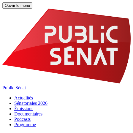
Ouvrir le menu
Public Sénat
Actualités
Sénatoriales 2026
Émissions
Documentaires
Podcasts
Programme