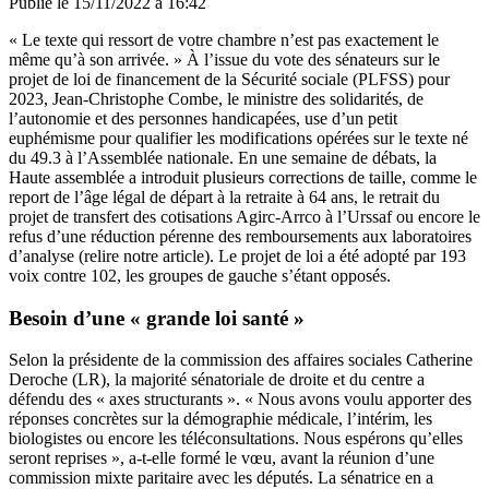
Publié le
15/11/2022 à 16:42
« Le texte qui ressort de votre chambre n’est pas exactement le
même qu’à son arrivée. » À l’issue du vote des sénateurs sur le
projet de loi de financement de la Sécurité sociale (PLFSS) pour
2023, Jean-Christophe Combe, le ministre des solidarités, de
l’autonomie et des personnes handicapées, use d’un petit
euphémisme pour qualifier les modifications opérées sur le texte né
du 49.3 à l’Assemblée nationale. En une semaine de débats, la
Haute assemblée a introduit plusieurs corrections de taille, comme le
report de l’âge légal de départ à la retraite à 64 ans, le retrait du
projet de transfert des cotisations Agirc-Arrco à l’Urssaf ou encore le
refus d’une réduction pérenne des remboursements aux laboratoires
d’analyse (
relire notre article
). Le projet de loi a été adopté par 193
voix contre 102, les groupes de gauche s’étant opposés.
Besoin d’une « grande loi santé »
Selon la présidente de la commission des affaires sociales Catherine
Deroche (LR), la majorité sénatoriale de droite et du centre a
défendu des « axes structurants ». « Nous avons voulu apporter des
réponses concrètes sur la démographie médicale, l’intérim, les
biologistes ou encore les téléconsultations. Nous espérons qu’elles
seront reprises », a-t-elle formé le vœu, avant la réunion d’une
commission mixte paritaire avec les députés. La sénatrice en a