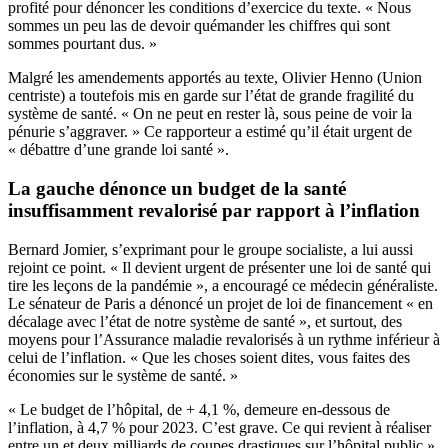
profité pour dénoncer les conditions d’exercice du texte. « Nous
sommes un peu las de devoir quémander les chiffres qui sont
sommes pourtant dus. »
Malgré les amendements apportés au texte, Olivier Henno (Union
centriste) a toutefois mis en garde sur l’état de grande fragilité du
système de santé. « On ne peut en rester là, sous peine de voir la
pénurie s’aggraver. » Ce rapporteur a estimé qu’il était urgent de
« débattre d’une grande loi santé ».
La gauche dénonce un budget de la santé
insuffisamment revalorisé par rapport à l’inflation
Bernard Jomier, s’exprimant pour le groupe socialiste, a lui aussi
rejoint ce point. « Il devient urgent de présenter une loi de santé qui
tire les leçons de la pandémie », a encouragé ce médecin généraliste.
Le sénateur de Paris a dénoncé un projet de loi de financement « en
décalage avec l’état de notre système de santé », et surtout, des
moyens pour l’Assurance maladie revalorisés à un rythme inférieur à
celui de l’inflation. « Que les choses soient dites, vous faites des
économies sur le système de santé. »
« Le budget de l’hôpital, de + 4,1 %, demeure en-dessous de
l’inflation, à 4,7 % pour 2023. C’est grave. Ce qui revient à réaliser
entre un et deux milliards de coupes drastiques sur l’hôpital public »,