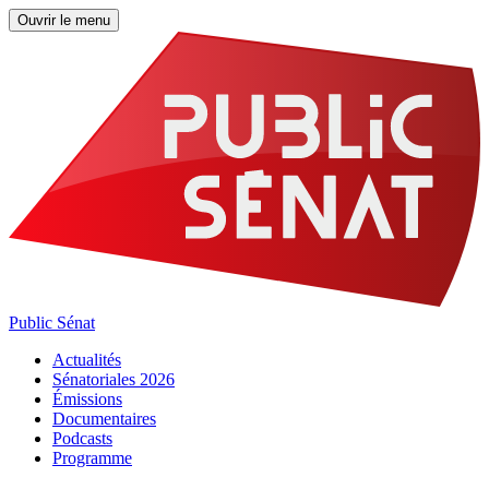
Ouvrir le menu
Public Sénat
Actualités
Sénatoriales 2026
Émissions
Documentaires
Podcasts
Programme