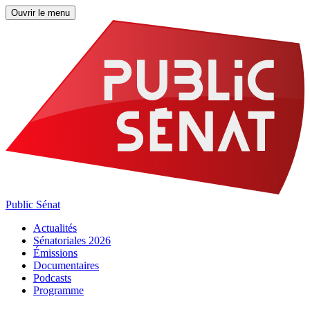
Ouvrir le menu
Public Sénat
Actualités
Sénatoriales 2026
Émissions
Documentaires
Podcasts
Programme