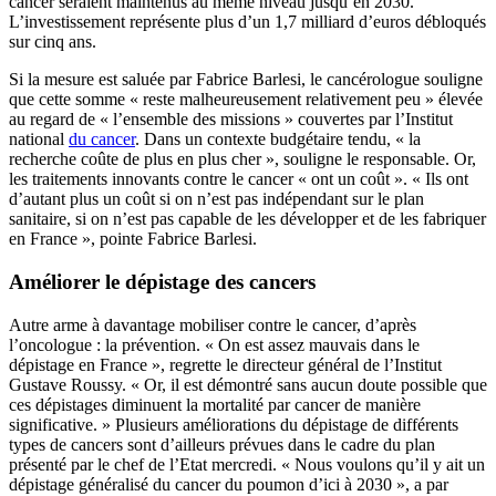
cancer seraient maintenus au même niveau jusqu’en 2030.
L’investissement représente plus d’un 1,7 milliard d’euros débloqués
sur cinq ans.
Si la mesure est saluée par Fabrice Barlesi, le cancérologue souligne
que cette somme « reste malheureusement relativement peu » élevée
au regard de « l’ensemble des missions » couvertes par l’Institut
national
du cancer
. Dans un contexte budgétaire tendu, « la
recherche coûte de plus en plus cher », souligne le responsable. Or,
les traitements innovants contre le cancer « ont un coût ». « Ils ont
d’autant plus un coût si on n’est pas indépendant sur le plan
sanitaire, si on n’est pas capable de les développer et de les fabriquer
en France », pointe Fabrice Barlesi.
Améliorer le dépistage des cancers
Autre arme à davantage mobiliser contre le cancer, d’après
l’oncologue : la prévention. « On est assez mauvais dans le
dépistage en France », regrette le directeur général de l’Institut
Gustave Roussy. « Or, il est démontré sans aucun doute possible que
ces dépistages diminuent la mortalité par cancer de manière
significative. » Plusieurs améliorations du dépistage de différents
types de cancers sont d’ailleurs prévues dans le cadre du plan
présenté par le chef de l’Etat mercredi. « Nous voulons qu’il y ait un
dépistage généralisé du cancer du poumon d’ici à 2030 », a par