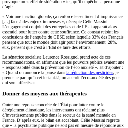
provoque un « effet de sidération » tel, qu’il empêche la personne
d’agir.
« Voir une inaction globale, ça renforce le sentiment d’impuissance
[…] face à des enjeux immenses », décrypte Célie Massini.
L’engagement conjoint des entreprises et de l’État apparaît alors
essentiel pour lutter contre cette souffrance. Ce constat rejoint les
conclusions de l’enquête du CESE selon laquelle 33% des Français
pensent que tout le monde doit agir pour l’environnement. 28%,
eux, pensent que c’est à l’État de faire des efforts.
La sénatrice socialiste Laurence Rossignol prend acte de ces
recommandations, en affirmant que les pouvoirs publics avaient une
« responsabilité dans la prévention de l’éco anxiété ». Et d’ajouter :
« Quand on annonce la pause dans
la réduction des pesticides
, je
prends le pari qu’à cet instant-là, on accroit l’éco-anxiété des gens
qui sont affectés ».
Donner des moyens aux thérapeutes
Outre une réponse concrète de l’État pour lutter contre le
dérèglement climatique, les intervenants ont réclamé plus
d’investissements publics dans le secteur de la santé mentale en
France. D’après eux, le bilan est accablant. Célie Massini regrette
que « la psychiatrie publique ne soit pas en mesure de répondre aux