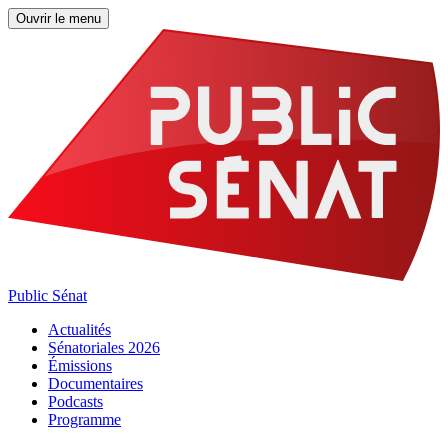
Ouvrir le menu
Public Sénat
Actualités
Sénatoriales 2026
Émissions
Documentaires
Podcasts
Programme