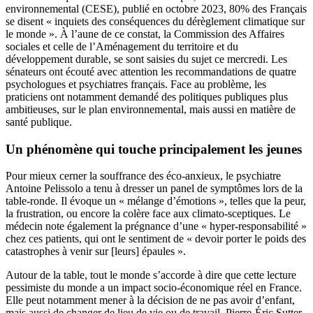
environnemental (CESE), publié en octobre 2023, 80% des Français
se disent « inquiets des conséquences du dérèglement climatique sur
le monde ». À l’aune de ce constat, la Commission des Affaires
sociales et celle de l’Aménagement du territoire et du
développement durable, se sont saisies du sujet ce mercredi. Les
sénateurs ont écouté avec attention les recommandations de quatre
psychologues et psychiatres français. Face au problème, les
praticiens ont notamment demandé des politiques publiques plus
ambitieuses, sur le plan environnemental, mais aussi en matière de
santé publique.
Un phénomène qui touche principalement les jeunes
Pour mieux cerner la souffrance des éco-anxieux, le psychiatre
Antoine Pelissolo a tenu à dresser un panel de symptômes lors de la
table-ronde. Il évoque un « mélange d’émotions », telles que la peur,
la frustration, ou encore la colère face aux climato-sceptiques. Le
médecin note également la prégnance d’une « hyper-responsabilité »
chez ces patients, qui ont le sentiment de « devoir porter le poids des
catastrophes à venir sur [leurs] épaules ».
Autour de la table, tout le monde s’accorde à dire que cette lecture
pessimiste du monde a un impact socio-économique réel en France.
Elle peut notamment mener à la décision de ne pas avoir d’enfant,
mais aussi de changer de lieu de vie ou de travail. Pierre-Éric Sutter,