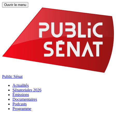
Ouvrir le menu
Public Sénat
Actualités
Sénatoriales 2026
Émissions
Documentaires
Podcasts
Programme