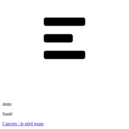
4min
Santé
Cancers : le péril jeune