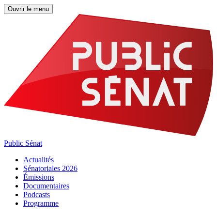
Ouvrir le menu
Public Sénat
Actualités
Sénatoriales 2026
Émissions
Documentaires
Podcasts
Programme