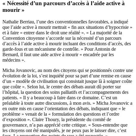
« Nécessité d’un parcours d’accès à l’aide active à
mourir »
Nathalie Berriau, l’une des conventionnelles favorables, a indiqué
que l’aide active à mourir mettrait « fin aux situations d’hypocrisie »
et à faire « entrer dans le droit une réalité ». « La majorité de la
Convention citoyenne s’accorde sur la nécessité d’un parcours
d’accès à l’aide active à mourir incluant des conditions d’accès, des
garde-fous et un mécanisme de contrôle. » Pour Antonin de
Bernard, il faut une aide active à mourir « encadrée par les
médecins ».
Micha Jovanovic, au nom des citoyens qui se positionnés contre une
évolution de la loi, s’est inquiété pour sa part d’une remise en cause
d’un « modèle de civilisation qui consistait jusque là à soigner coûte
que coûte ». Selon lui, le centre des débats aurait dû porter sur
l’hôpital, la question des soins palliatifs et l’accompagnements des
patients. « Il y a beaucoup à faire dans ce domaine. C’est un
préalable à toute autre discussions, à mon avis. » Micha Jovanovic a
en outre mis en cause l’orientation des débats, indiquant que « le
problème » venait de la « formulation des questions et l’ordre
d’exposition ». Claire Thoury, la présidente du comité de
gouvernance, n’a pas apprécié cette critique. « Sous-entendre que
les citoyens ont été manipulés, je ne peux pas le laisser dire, c’est
faux. La proportion des points de vue a été respectée. »