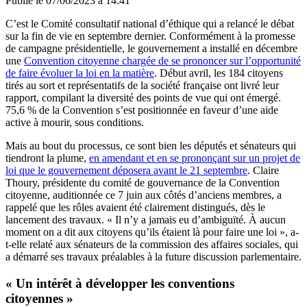
Publié le
07/06/2023 à 14:41
C’est le Comité consultatif national d’éthique qui a relancé le débat
sur la fin de vie en septembre dernier. Conformément à la promesse
de campagne présidentielle, le gouvernement a installé en décembre
une
Convention citoyenne chargée de se prononcer sur l’opportunité
de faire évoluer la loi en la matière
. Début avril, les 184 citoyens
tirés au sort et représentatifs de la société française ont livré leur
rapport, compilant la diversité des points de vue qui ont émergé.
75,6 % de la Convention s’est positionnée en faveur d’une aide
active à mourir, sous conditions.
Mais au bout du processus, ce sont bien les députés et sénateurs qui
tiendront la plume,
en amendant et en se prononçant sur un projet de
loi que le gouvernement déposera avant le 21 septembre
. Claire
Thoury, présidente du comité de gouvernance de la Convention
citoyenne, auditionnée ce 7 juin aux côtés d’anciens membres, a
rappelé que les rôles avaient été clairement distingués, dès le
lancement des travaux. « Il n’y a jamais eu d’ambiguïté. À aucun
moment on a dit aux citoyens qu’ils étaient là pour faire une loi », a-
t-elle relaté aux sénateurs de la commission des affaires sociales, qui
a démarré ses travaux préalables à la future discussion parlementaire.
« Un intérêt à développer les conventions
citoyennes »