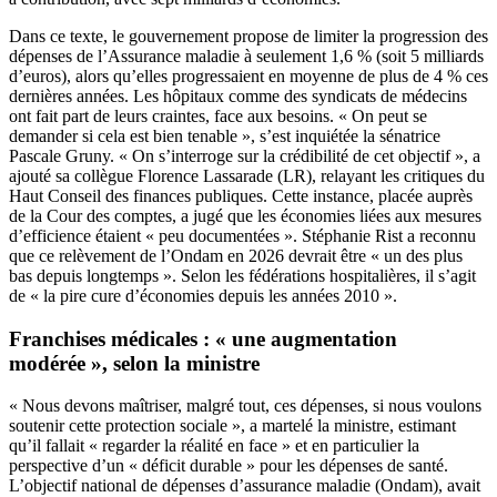
Dans ce texte, le gouvernement propose de limiter la progression des
dépenses de l’Assurance maladie à seulement 1,6 % (soit 5 milliards
d’euros), alors qu’elles progressaient en moyenne de plus de 4 % ces
dernières années. Les hôpitaux comme des syndicats de médecins
ont fait part de leurs craintes, face aux besoins. « On peut se
demander si cela est bien tenable », s’est inquiétée la sénatrice
Pascale Gruny. « On s’interroge sur la crédibilité de cet objectif », a
ajouté sa collègue Florence Lassarade (LR), relayant les critiques du
Haut Conseil des finances publiques. Cette instance, placée auprès
de la Cour des comptes, a jugé que les économies liées aux mesures
d’efficience étaient « peu documentées ». Stéphanie Rist a reconnu
que ce relèvement de l’Ondam en 2026 devrait être « un des plus
bas depuis longtemps ». Selon les fédérations hospitalières, il s’agit
de « la pire cure d’économies depuis les années 2010 ».
Franchises médicales : « une augmentation
modérée », selon la ministre
« Nous devons maîtriser, malgré tout, ces dépenses, si nous voulons
soutenir cette protection sociale », a martelé la ministre, estimant
qu’il fallait « regarder la réalité en face » et en particulier la
perspective d’un « déficit durable » pour les dépenses de santé.
L’objectif national de dépenses d’assurance maladie (Ondam), avait