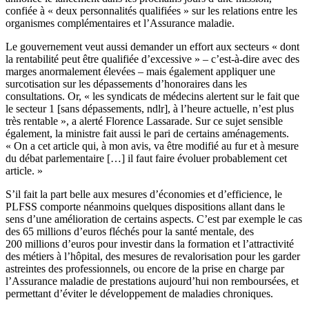
confiée à « deux personnalités qualifiées » sur les relations entre les
organismes complémentaires et l’Assurance maladie.
Le gouvernement veut aussi demander un effort aux secteurs « dont
la rentabilité peut être qualifiée d’excessive » – c’est-à-dire avec des
marges anormalement élevées – mais également appliquer une
surcotisation sur les dépassements d’honoraires dans les
consultations. Or, « les syndicats de médecins alertent sur le fait que
le secteur 1 [sans dépassements, ndlr], à l’heure actuelle, n’est plus
très rentable », a alerté Florence Lassarade. Sur ce sujet sensible
également, la ministre fait aussi le pari de certains aménagements.
« On a cet article qui, à mon avis, va être modifié au fur et à mesure
du débat parlementaire […] il faut faire évoluer probablement cet
article. »
S’il fait la part belle aux mesures d’économies et d’efficience, le
PLFSS comporte néanmoins quelques dispositions allant dans le
sens d’une amélioration de certains aspects. C’est par exemple le cas
des 65 millions d’euros fléchés pour la santé mentale, des
200 millions d’euros pour investir dans la formation et l’attractivité
des métiers à l’hôpital, des mesures de revalorisation pour les garder
astreintes des professionnels, ou encore de la prise en charge par
l’Assurance maladie de prestations aujourd’hui non remboursées, et
permettant d’éviter le développement de maladies chroniques.