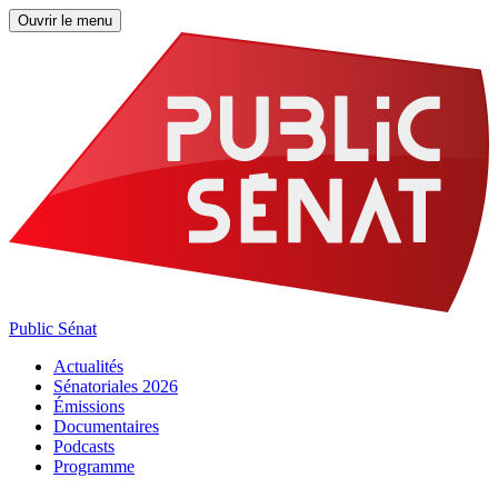
Ouvrir le menu
Public Sénat
Actualités
Sénatoriales 2026
Émissions
Documentaires
Podcasts
Programme