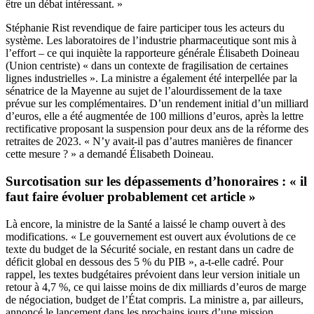
être un débat intéressant. »
Stéphanie Rist revendique de faire participer tous les acteurs du
système. Les laboratoires de l’industrie pharmaceutique sont mis à
l’effort – ce qui inquiète la rapporteure générale Élisabeth Doineau
(Union centriste) « dans un contexte de fragilisation de certaines
lignes industrielles ». La ministre a également été interpellée par la
sénatrice de la Mayenne au sujet de l’alourdissement de la taxe
prévue sur les complémentaires. D’un rendement initial d’un milliard
d’euros, elle a été augmentée de 100 millions d’euros, après la lettre
rectificative proposant la suspension pour deux ans de la réforme des
retraites de 2023. « N’y avait-il pas d’autres manières de financer
cette mesure ? » a demandé Élisabeth Doineau.
Surcotisation sur les dépassements d’honoraires : « il
faut faire évoluer probablement cet article »
Là encore, la ministre de la Santé a laissé le champ ouvert à des
modifications. « Le gouvernement est ouvert aux évolutions de ce
texte du budget de la Sécurité sociale, en restant dans un cadre de
déficit global en dessous des 5 % du PIB », a-t-elle cadré. Pour
rappel, les textes budgétaires prévoient dans leur version initiale un
retour à 4,7 %, ce qui laisse moins de dix milliards d’euros de marge
de négociation, budget de l’État compris. La ministre a, par ailleurs,
annoncé le lancement dans les prochains jours d’une mission,