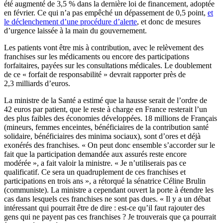
été augmenté de 3,5 % dans la dernière loi de financement, adoptée
en février. Ce qui n’a pas empêché un dépassement de 0,5 point,
et
le déclenchement d’une procédure d’alerte
, et donc de mesures
d’urgence laissée à la main du gouvernement.
Les patients vont être mis à contribution, avec le relèvement des
franchises sur les médicaments ou encore des participations
forfaitaires, payées sur les consultations médicales. Le doublement
de ce « forfait de responsabilité » devrait rapporter près de
2,3 milliards d’euros.
La ministre de la Santé a estimé que la hausse serait de l’ordre de
42 euros par patient, que le reste à charge en France resterait l’un
des plus faibles des économies développées. 18 millions de Français
(mineurs, femmes enceintes, bénéficiaires de la contribution santé
solidaire, bénéficiaires des minima sociaux), sont d’ores et déjà
exonérés des franchises. « On peut donc ensemble s’accorder sur le
fait que la participation demandée aux assurés reste encore
modérée », a fait valoir la ministre. « Je n’utiliserais pas ce
qualificatif. Ce sera un quadruplement de ces franchises et
participations en trois ans », a rétorqué la sénatrice Céline Brulin
(communiste). La ministre a cependant ouvert la porte à étendre les
cas dans lesquels ces franchises ne sont pas dues. « Il y a un débat
intéressant qui pourrait être de dire : est-ce qu’il faut rajouter des
gens qui ne payent pas ces franchises ? Je trouverais que ça pourrait