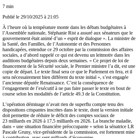
7 min
Publié le
29/10/2025 à 21:05
À l’heure où la température monte dans les débats budgétaires à
l’Assemblée nationale, Stéphanie Rist a assuré aux sénateurs que le
gouvernement était animé d’un « esprit de dialogue ». La ministre de
la Santé, des Familles, de l’Autonomie et des Personnes
handicapées, entendue ce 29 octobre par la commission des affaires
sociales, a d’abord rappelé ce qui est devenu un leitmotiv dans les
auditions budgétaires depuis deux semaines. « Ce projet de loi de
financement de la Sécurité sociale, le Premier ministre l’a dit, est une
copie de départ. Le texte final sera ce que le Parlement en fera, et il
sera nécessairement bien différent du texte initial », s’est engagée
l’ancienne députée Renaissance. C’est la conséquence de
l’engagement de l’exécutif à ne pas faire passer le texte en bout de
course selon les modalités de l’article 49.3 de la Constitution.
L’opération déminage n’avait rien de superflu compte tenu des
dispositions crispantes inscrites dans le texte, dont la version initiale
doit permettre de réduire le déficit des comptes sociaux de
23 milliards en 2026 à 17,5 milliards en 2026. La branche maladie,
dans « une situation financière préoccupante » selon la sénatrice LR
Pascale Gruny, vice-présidente de la commission, est fortement mise
à contribution, avec sept milliards d’économies.