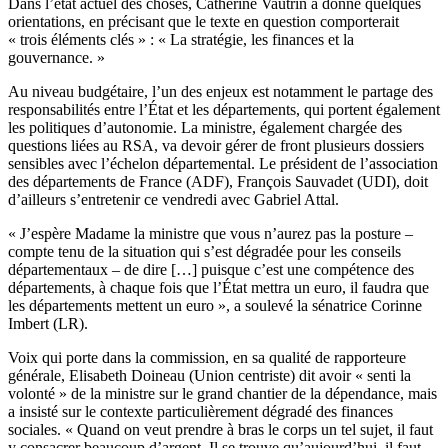
Dans l’état actuel des choses, Catherine Vautrin a donné quelques
orientations, en précisant que le texte en question comporterait
« trois éléments clés » : « La stratégie, les finances et la
gouvernance. »
Au niveau budgétaire, l’un des enjeux est notamment le partage des
responsabilités entre l’État et les départements, qui portent également
les politiques d’autonomie. La ministre, également chargée des
questions liées au RSA, va devoir gérer de front plusieurs dossiers
sensibles avec l’échelon départemental. Le président de l’association
des départements de France (ADF), François Sauvadet (UDI), doit
d’ailleurs s’entretenir ce vendredi avec Gabriel Attal.
« J’espère Madame la ministre que vous n’aurez pas la posture –
compte tenu de la situation qui s’est dégradée pour les conseils
départementaux – de dire […] puisque c’est une compétence des
départements, à chaque fois que l’État mettra un euro, il faudra que
les départements mettent un euro », a soulevé la sénatrice Corinne
Imbert (LR).
Voix qui porte dans la commission, en sa qualité de rapporteure
générale, Elisabeth Doineau (Union centriste) dit avoir « senti la
volonté » de la ministre sur le grand chantier de la dépendance, mais
a insisté sur le contexte particulièrement dégradé des finances
sociales. « Quand on veut prendre à bras le corps un tel sujet, il faut
y consacrer beaucoup d’argent. Il se trouve qu’aujourd’hui, il faut