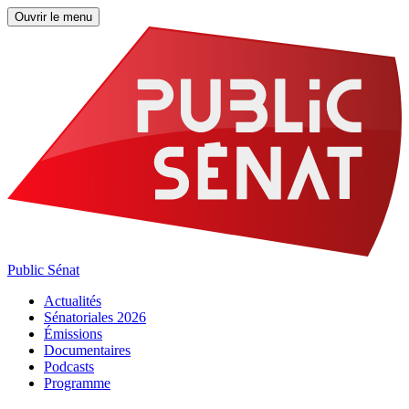
Ouvrir le menu
Public Sénat
Actualités
Sénatoriales 2026
Émissions
Documentaires
Podcasts
Programme