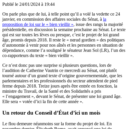
Publié le
24/01/2024 à 19:44
On parle plus que de lui, à telle point qu’il a volé la vedette ce 24
janvier, en commission des affaires sociales du Sénat, à
la
proposition de loi sur le « bien vieillir »
, issue des rangs la majorité
présidentielle, en discussion la semaine prochaine au Sénat. Le texte
qui est sur toutes les lèves ou presque, c’est le projet de loi grand
âge, promis depuis 2018. Il reste le « nœud gordien » des politiques
d’autonomie à venir pour nos aînés et les personnes en situation de
dépendance, comme l’a souligné le sénateur Jean Sol (LR), l’un des
co-rapporteurs du texte « bien vieillir ».
Ce n’est donc pas une surprise si plusieurs questions, lors de
l’audition de Catherine Vautrin ce mercredi au Sénat, ont plutôt
tourné autour d’un grand texte d’origine gouvernementale, que les
parlementaires et les professionnels du secteur attendent de pied
ferme depuis 2018. Treize jours après être entrée en fonction, la
ministre du Travail, de la Santé et des Solidarités a pris
« l’engagement », devant le Sénat, de présenter une loi grand âge.
Elle sera « votée d’ici la fin de cette année ».
Un retour du Conseil d’État d’ici un mois
Le flou demeure néanmoins sur la forme du projet de loi. En
novembre dernier, Élisabeth Borne, avait annoncé une loi de