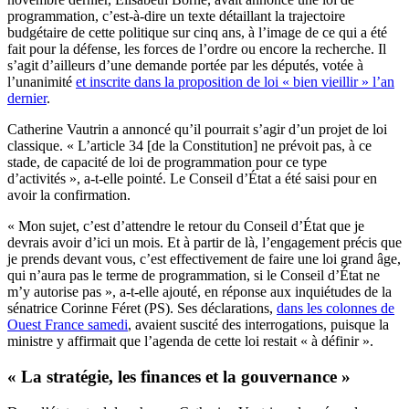
programmation, c’est-à-dire un texte détaillant la trajectoire
budgétaire de cette politique sur cinq ans, à l’image de ce qui a été
fait pour la défense, les forces de l’ordre ou encore la recherche. Il
s’agit d’ailleurs d’une demande portée par les députés, votée à
l’unanimité
et inscrite dans la proposition de loi « bien vieillir » l’an
dernier
.
Catherine Vautrin a annoncé qu’il pourrait s’agir d’un projet de loi
classique. « L’article 34 [de la Constitution] ne prévoit pas, à ce
stade, de capacité de loi de programmation pour ce type
d’activités », a-t-elle pointé. Le Conseil d’État a été saisi pour en
avoir la confirmation.
« Mon sujet, c’est d’attendre le retour du Conseil d’État que je
devrais avoir d’ici un mois. Et à partir de là, l’engagement précis que
je prends devant vous, c’est effectivement de faire une loi grand âge,
qui n’aura pas le terme de programmation, si le Conseil d’État ne
m’y autorise pas », a-t-elle ajouté, en réponse aux inquiétudes de la
sénatrice Corinne Féret (PS). Ses déclarations,
dans les colonnes de
Ouest France samedi
, avaient suscité des interrogations, puisque la
ministre y affirmait que l’agenda de cette loi restait « à définir ».
« La stratégie, les finances et la gouvernance »