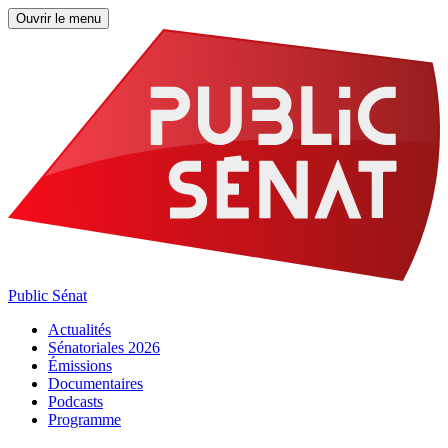
Ouvrir le menu
Public Sénat
Actualités
Sénatoriales 2026
Émissions
Documentaires
Podcasts
Programme