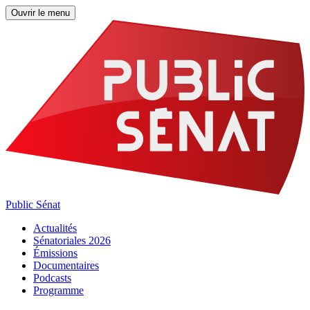
Ouvrir le menu
Public Sénat
Actualités
Sénatoriales 2026
Émissions
Documentaires
Podcasts
Programme