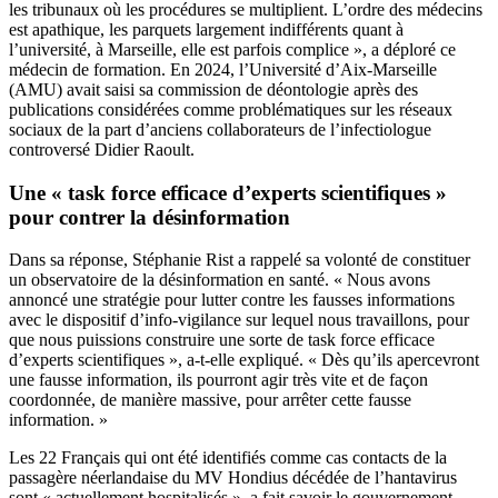
les tribunaux où les procédures se multiplient. L’ordre des médecins
est apathique, les parquets largement indifférents quant à
l’université, à Marseille, elle est parfois complice », a déploré ce
médecin de formation. En 2024, l’Université d’Aix-Marseille
(AMU) avait saisi sa commission de déontologie après des
publications considérées comme problématiques sur les réseaux
sociaux de la part d’anciens collaborateurs de l’infectiologue
controversé Didier Raoult.
Une « task force efficace d’experts scientifiques »
pour contrer la désinformation
Dans sa réponse, Stéphanie Rist a rappelé sa volonté de constituer
un observatoire de la désinformation en santé. « Nous avons
annoncé une stratégie pour lutter contre les fausses informations
avec le dispositif d’info-vigilance sur lequel nous travaillons, pour
que nous puissions construire une sorte de task force efficace
d’experts scientifiques », a-t-elle expliqué. « Dès qu’ils apercevront
une fausse information, ils pourront agir très vite et de façon
coordonnée, de manière massive, pour arrêter cette fausse
information. »
Les 22 Français qui ont été identifiés comme cas contacts de la
passagère néerlandaise du MV Hondius décédée de l’hantavirus
sont « actuellement hospitalisés », a fait savoir le gouvernement.